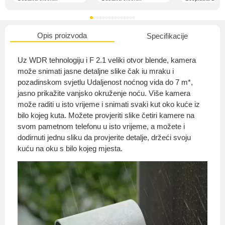
Opis proizvoda
Specifikacije
O nama
Uz WDR tehnologiju i F 2.1 veliki otvor blende, kamera
može snimati jasne detaljne slike čak iu mraku i
pozadinskom svjetlu Udaljenost noćnog vida do 7 m*,
jasno prikažite vanjsko okruženje noću. Više kamera
Privatnost kupca
može raditi u isto vrijeme i snimati svaki kut oko kuće iz
bilo kojeg kuta. Možete provjeriti slike četiri kamere na
svom pametnom telefonu u isto vrijeme, a možete i
dodirnuti jednu sliku da provjerite detalje, držeći svoju
kuću na oku s bilo kojeg mjesta.
Uvjeti i odredbe