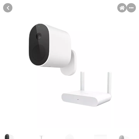
MENI
Račun
Pomoć pri kupovini
Kupovina na rate
Kupovina na rate
Sve je lakše kad se podijeli!
Kupovinu na rate možete obaviti ukoliko posjedujete jednu od
slikovito prikazanih kartica ispod.