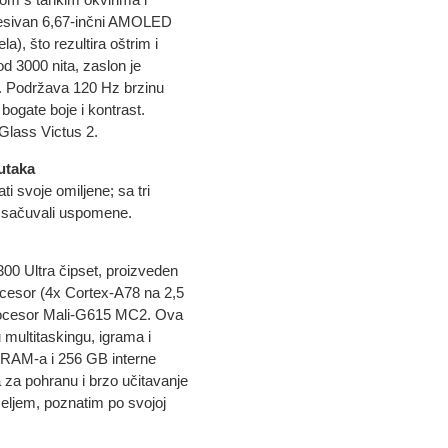
resivan 6,67-inčni AMOLED
), što rezultira oštrim i
d 3000 nita, zaslon je
u. Podržava 120 Hz brzinu
ogate boje i kontrast.
 Glass Victus 2.
nutaka
 svoje omiljene; sa tri
te sačuvali uspomene.
00 Ultra čipset, proizveden
ocesor (4x Cortex-A78 na 2,5
procesor Mali-G615 MC2. Ova
multitaskingu, igrama i
 RAM-a i 256 GB interne
 za pohranu i brzo učitavanje
čeljem, poznatim po svojoj