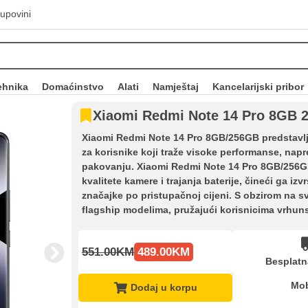
upovini
ehnika
Domaćinstvo
Alati
Namještaj
Kancelarijski pribor
Xiaomi Redmi Note 14 Pro 8GB 
Xiaomi Redmi Note 14 Pro 8GB/256GB predstavlja
za korisnike koji traže visoke performanse, na
pakovanju. Xiaomi Redmi Note 14 Pro 8GB/256GB
kvalitete kamere i trajanja baterije, čineći ga i
značajke po pristupačnoj cijeni. S obzirom na sv
flagship modelima, pružajući korisnicima vrhun
551.00KM
489.00KM
Besplatn
Mob
Dodaj u korpu