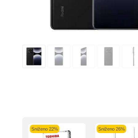
Kupovinu na r
Sniženo 22%
Sniženo 26%
S
Intesa Sanp