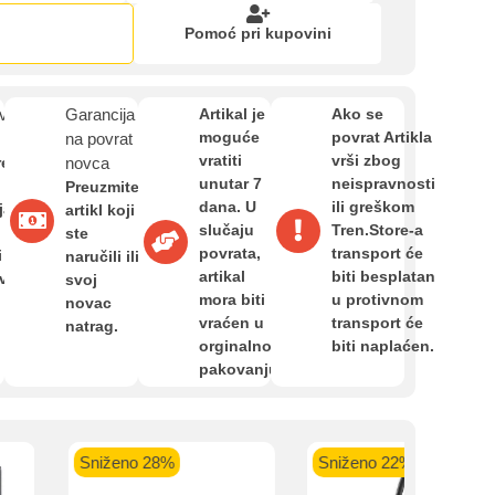
Zahtjev za reklamaciju
Pomoć pri kupovini
Informacije o dostavi
van
Garancija
Artikal je
Ako se
moguće
povrat Artikla
na povrat
vratiti
vrši zbog
O nama
re
novca
unutar 7
neispravnosti
Preuzmite
dana. U
ili greškom
ja,
artikl koji
slučaju
Tren.Store-a
ste
Privatnost kupca
povrata,
transport će
i
naručili ili
artikal
biti besplatan
avan
svoj
mora biti
u protivnom
novac
Uvjeti i odredbe
vraćen u
transport će
natrag.
kartica ispod.
orginalnom
biti naplaćen.
pakovanju.
ženo 28%
Sniženo 22%
Sniže
 banka VISA
Sparkasse banka
Raiffeisen banka VISA
NL