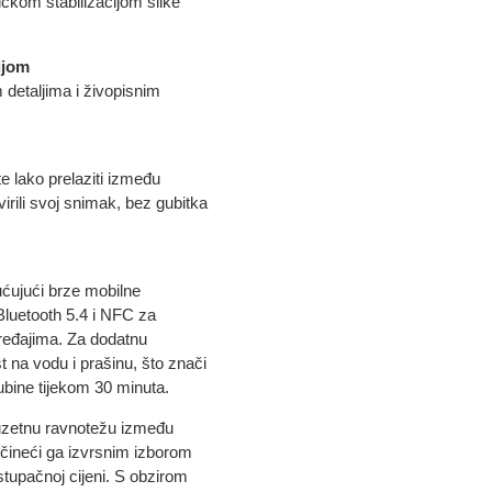
ničkom stabilizacijom slike
ijom
m detaljima i živopisnim
 lako prelaziti između
virili svoj snimak, bez gubitka
ujući brze mobilne
Bluetooth 5.4 i NFC za
ređajima. Za dodatnu
st na vodu i prašinu, što znači
ubine tijekom 30 minuta.
zetnu ravnotežu između
, čineći ga izvrsnim izborom
stupačnoj cijeni. S obzirom