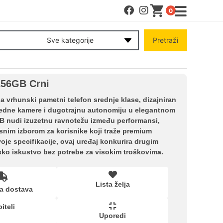
0
MENI
Sve kategorije
Pretraži
Račun
256GB Crni
Pomoć pri kupovini
 vrhunski pametni telefon srednje klase, dizajniran
predne kamere i dugotrajnu autonomiju u elegantnom
 nudi izuzetnu ravnotežu između performansi,
Kupovina na rate
zvrsnim izborom za korisnike koji traže premium
oje specifikacije, ovaj uređaj konkurira drugim
sko iskustvo bez potrebe za visokim troškovima.
Lista želja
Lista želja
a dostava
Upoređeni proizvodi
iteli
Uporedi