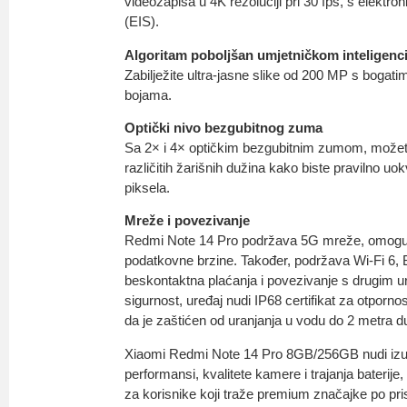
videozapisa u 4K rezoluciji pri 30 fps, s elektro
(EIS).
Algoritam poboljšan umjetničkom inteligenc
Zabilježite ultra-jasne slike od 200 MP s bogati
bojama.
Optički nivo bezgubitnog zuma
Sa 2× i 4× optičkim bezgubitnim zumom, možete
različitih žarišnih dužina kako biste pravilno uok
piksela.
Mreže i povezivanje
Redmi Note 14 Pro podržava 5G mreže, omoguć
podatkovne brzine. Također, podržava Wi-Fi 6, 
beskontaktna plaćanja i povezivanje s drugim u
sigurnost, uređaj nudi IP68 certifikat za otporno
da je zaštićen od uranjanja u vodu do 2 metra d
Xiaomi Redmi Note 14 Pro 8GB/256GB nudi izu
performansi, kvalitete kamere i trajanja baterije
za korisnike koji traže premium značajke po pri