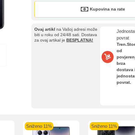
Kupovina na rate
Ovaj artikl
na Vašoj adresi može
Jednosta
biti u roku od 24/48 sati. Dostava
povrat
za ovaj artikal je
BESPLATNA!
Tren.Sto
od
povjeren
brza
dostava 
jednost
Kupovina na rate
povrat.
Sve je lakše kad se podijeli!
ate možete obaviti ukoliko posjedujete jednu od slikovito prikazanih 
niženo 11%
Sniženo 11%
Sni
aolo banka
Intesa Sanpaolo banka
UniCredit banka
UniCredit