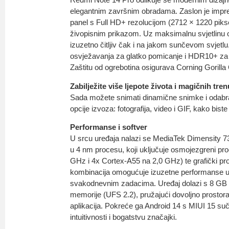
elegantnim završnim obradama. Zaslon je imp
panel s Full HD+ rezolucijom (2712 × 1220 piksela
živopisnim prikazom. Uz maksimalnu svjetlinu o
izuzetno čitljiv čak i na jakom sunčevom svjetl
osvježavanja za glatko pomicanje i HDR10+ za b
Zaštitu od ogrebotina osigurava Corning Gorilla
Zabilježite više ljepote života i magičnih tre
Sada možete snimati dinamične snimke i odabrati
opcije izvoza: fotografija, video i GIF, kako bis
Performanse i softver
U srcu uređaja nalazi se MediaTek Dimensity 73
u 4 nm procesu, koji uključuje osmojezgreni pr
GHz i 4x Cortex-A55 na 2,0 GHz) te grafički 
kombinacija omogućuje izuzetne performanse u 
svakodnevnim zadacima. Uređaj dolazi s 8 GB
memorije (UFS 2.2), pružajući dovoljno prostora
aplikacija. Pokreće ga Android 14 s MIUI 15 su
intuitivnosti i bogatstvu značajki.