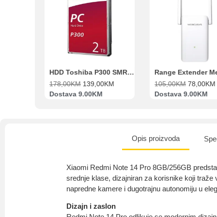
VISA Plati
ra
HDD Toshiba P300 SMR 3.5″ 2TB SATA III
Range Extender Mercusys AX3000 ME80X Wi-Fi 6
178,00
KM
139,00
KM
105,00
KM
78,00
KM
5
Dostava 9.00KM
Dostava 9.00KM
B
Opis proizvoda
Spec
Xiaomi Redmi Note 14 Pro 8GB/256GB predstavl
srednje klase, dizajniran za korisnike koji traž
napredne kamere i dugotrajnu autonomiju u el
Dizajn i zaslon
Redmi Note 14 Pro odlikuje se modernim dizajn