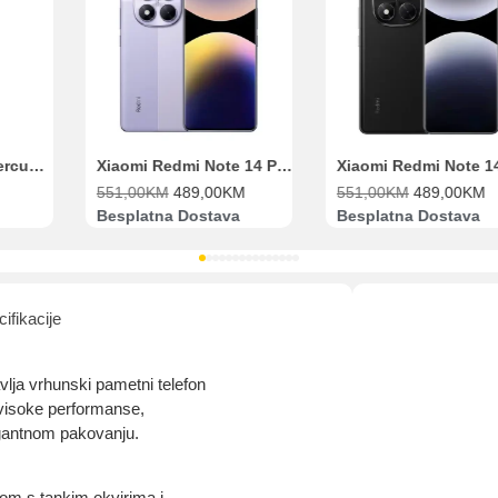
num do 12
VISA Inspire do 12 rata
MasterCard Obročna
Obročna 
ta
do 24 rate
Pomoć pri kupovini
Bit će uračunati bankarski troškovi u iznosi od 3.5%
Xiaomi Redmi Note 14 Pro 8GB 256GB Ljubičasti
Xiaomi Redmi Note 14 Pro 8GB 256GB Crni
51,00
KM
489,00
KM
551,00
KM
489,00
KM
72,
esplatna Dostava
Besplatna Dostava
Dos
ifikacije
ja vrhunski pametni telefon
e visoke performanse,
egantnom pakovanju.
om s tankim okvirima i