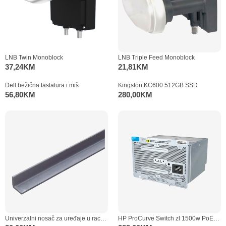
LNB Twin Monoblock
LNB Triple Feed Monoblock
37,24
KM
21,81
KM
Dell bežična tastatura i miš
Kingston KC600 512GB SSD
56,80
KM
280,00
KM
Univerzalni nosač za uređaje u rack ormaru
HP ProCurve Switch zl 1500w PoE+ RPS J9306A