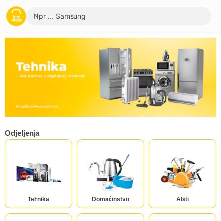
MENI
Račun
Odjeljenja
Pomoć pri kupovini
Kupovina na rate
Tehnika
Domaćinstvo
Alati