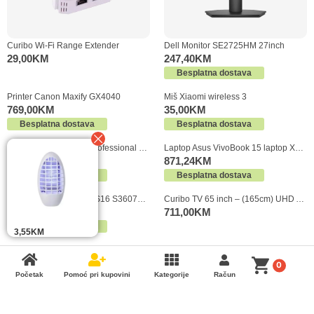
Curibo Wi-Fi Range Extender
Dell Monitor SE2725HM 27inch
29,00
KM
247,40
KM
Besplatna dostava
Printer Canon Maxify GX4040
Miš Xiaomi wireless 3
769,00
KM
35,00
KM
Besplatna dostava
Besplatna dostava
25,00
KM
Microsoft Office 2021 Professional Plus Retail
Laptop Asus VivoBook 15 laptop X1504VA-BQ2445
69,00
KM
871,24
KM
Besplatna dostava
Besplatna dostava
Laptop Asus VivoBook S16 S3607CARP037/32GB
Curibo TV 65 inch – (165cm) UHD Android TV
2.228,00
KM
711,00
KM
Besplatna dostava
3,55
KM
Zidni nosač za TV 32”-70” Full Motion Well
64,00
KM
0
Početak
Pomoć pri kupovini
Kategorije
Račun
Besplatna dostava