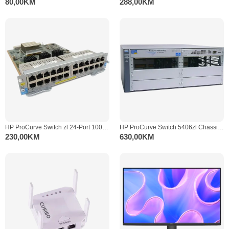
80,00
KM
288,00
KM
HP ProCurve Switch zl 24-Port 1000Base-T PoE+ v2 Modul J9534A
HP ProCurve Switch 5406zl Chassis J8726A
230,00
KM
630,00
KM