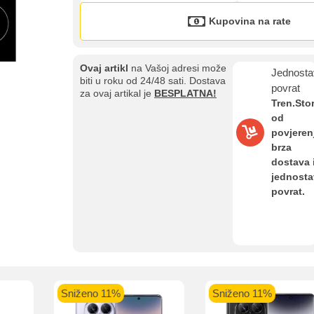
Kupovina na rate
Ovaj artikl
na Vašoj adresi može
Jednosta
biti u roku od 24/48 sati. Dostava
povrat
za ovaj artikal je
BESPLATNA!
Tren.Sto
od
povjeren
brza
Kupovina na rate
dostava 
Sve je lakše kad se podijeli!
jednost
ate možete obaviti ukoliko posjedujete jednu od slikovito prikazanih 
povrat.
aolo banka
Intesa Sanpaolo banka
UniCredit banka
UniCredit
num do 12
VISA Inspire do 12 rata
MasterCard Obročna
Obročna 
Sniženo 11%
Sniženo 11%
ta
do 24 rate