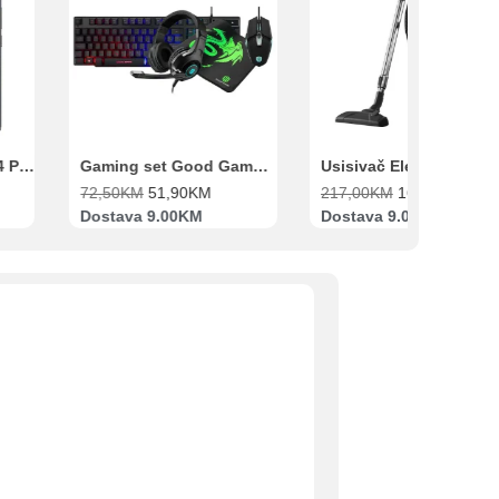
Gaming set Good Game Tastatura, Miš, Slušalice i podloga za miš
Usisivač Electrolux EB31C1UG
72,50
KM
51,90
KM
217,00
KM
169,00
KM
Dostava 9.00KM
Dostava 9.00KM