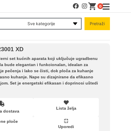
0
MENI
Sve kategorije
Pretraži
Račun
23001 XD
Pomoć pri kupovini
rni set kućnih aparata koji uključuje ugradbenu
da bude elegantan i funkcionalan, idealan za
je pečenja i lako se čisti, dok ploča za kuhanje
Kupovina na rate
asno kuhanje. Nape su dizajnirane da efikasno
jom. Set je energetski efikasan i doprinosi uštedi
Lista želja
Lista želja
a dostava
Upoređeni proizvodi
ne ploče
Uporedi