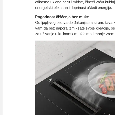
efikasno uklone paru i mirise, čineći vašu kuhin
energetski efikasan i doprinosi uštedi energije.
Pogodnost čišćenja bez muke
Od ljepljivog peciva do đakonija sa sirom, tava 
vam da bez napora izmiksate svoje kreacije, o
za uživanje u kulinarskim užicima i manje vrem