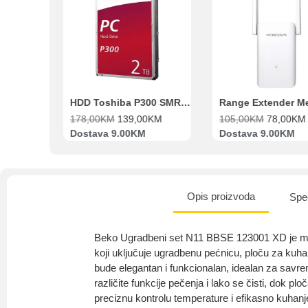
et N11 BBSE 123001 XD
HDD Toshiba P300 SMR 3.5″ 2TB SATA III
Range Extender Mercusys AX3000 ME80X Wi-Fi 6
178,00
KM
139,00
KM
105,00
KM
78,00
KM
Dostava 9.00KM
Dostava 9.00KM
Opis proizvoda
Spec
Beko Ugradbeni set N11 BBSE 123001 XD je mo
koji uključuje ugradbenu pećnicu, ploču za kuhan
bude elegantan i funkcionalan, idealan za savr
različite funkcije pečenja i lako se čisti, dok 
preciznu kontrolu temperature i efikasno kuhanj