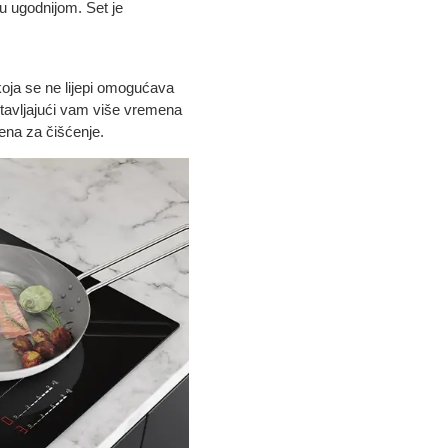
ju ugodnijom. Set je
koja se ne lijepi omogućava
stavljajući vam više vremena
ena za čišćenje.