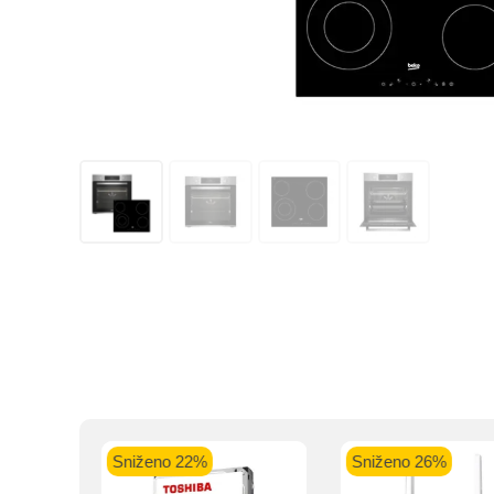
Kupovinu na r
Intesa Sanp
VISA Plati
Sniženo 22%
Sniženo 26%
ra