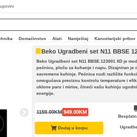
upovini
ehnika
Domaćinstvo
Alati
Namještaj
Kancelarijski pribor
Beko Ugradbeni set N11 BBSE 1
Beko Ugradbeni set N11 BBSE 123001 XD je mode
pećnicu, ploču za kuhanje i napu. Dizajniran je 
savremene kuhinje. Pećnica nudi različite funkci
omogućava preciznu kontrolu temperature i efik
uklone paru i mirise, čineći vašu kuhinju ugodni
energije.
1159.00KM
949.00KM
Besplatn
Ugradbe
Dodaj u korpu