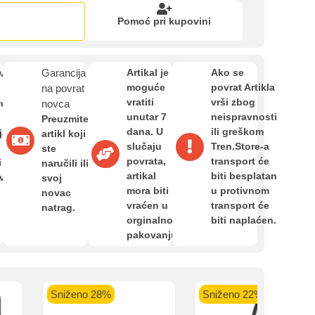
Zahtjev za reklamaciju
Pomoć pri kupovini
Informacije o dostavi
van
Garancija
Artikal je
Ako se
moguće
povrat Artikla
na povrat
vratiti
vrši zbog
O nama
re
novca
unutar 7
neispravnosti
Preuzmite
dana. U
ili greškom
ja,
artikl koji
slučaju
Tren.Store-a
ste
Privatnost kupca
povrata,
transport će
i
naručili ili
artikal
biti besplatan
avan
svoj
kartica ispod.
mora biti
u protivnom
novac
Uvjeti i odredbe
vraćen u
transport će
natrag.
orginalnom
biti naplaćen.
pakovanju.
 banka VISA
Sparkasse banka
Raiffeisen banka VISA
NL
do 24 rate
MasterCard
Magic Card do 36 rata
MasterC
Sniženo 28%
Sniženo 22%
Shop'n'Fun do 36 rata