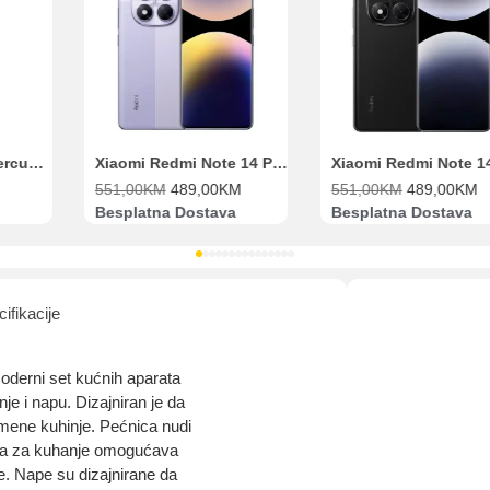
Pomoć pri kupovini
Bit će uračunati bankarski troškovi u iznosi od 3.5%
Xiaomi Redmi Note 14 Pro 8GB 256GB Ljubičasti
Xiaomi Redmi Note 14 Pro 8GB 256GB Crni
551,00
KM
489,00
KM
551,00
KM
489,00
KM
Besplatna Dostava
Besplatna Dostava
ifikacije
derni set kućnih aparata
je i napu. Dizajniran je da
emene kuhinje. Pećnica nudi
ploča za kuhanje omogućava
e. Nape su dizajnirane da