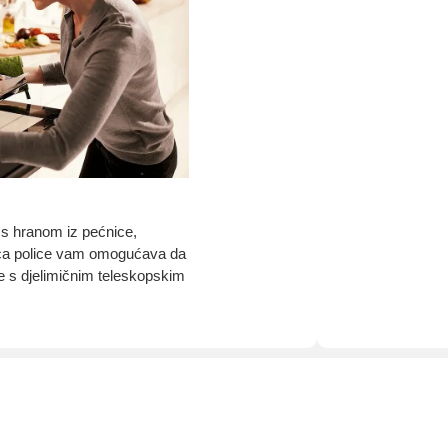
 s hranom iz pećnice,
lica police vam omogućava da
ije s djelimičnim teleskopskim