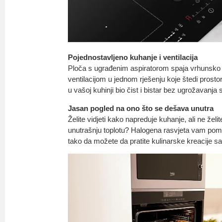
Pojednostavljeno kuhanje i ventilacija
Ploča s ugrađenim aspiratorom spaja vrhunsko
ventilacijom u jednom rješenju koje štedi prosto
u vašoj kuhinji bio čist i bistar bez ugrožavanja s
Jasan pogled na ono što se dešava unutra
Želite vidjeti kako napreduje kuhanje, ali ne želite 
unutrašnju toplotu? Halogena rasvjeta vam pomaž
tako da možete da pratite kulinarske kreacije s