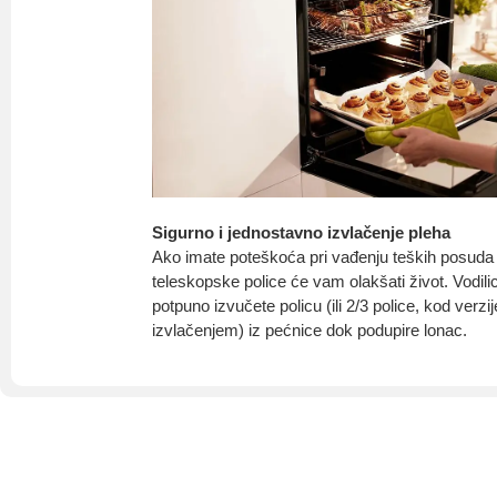
Sigurno i jednostavno izvlačenje pleha
Ako imate poteškoća pri vađenju teških posuda
teleskopske police će vam olakšati život. Vodi
potpuno izvučete policu (ili 2/3 police, kod verz
izvlačenjem) iz pećnice dok podupire lonac.