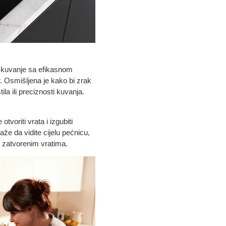
 kuvanje sa efikasnom
r. Osmišljena je kako bi zrak
tila ili preciznosti kuvanja.
otvoriti vrata i izgubiti
e da vidite cijelu pećnicu,
a zatvorenim vratima.