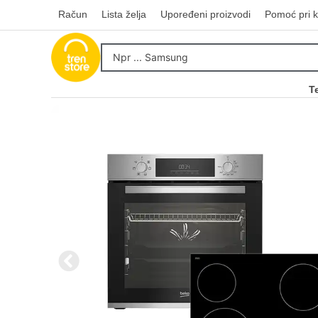
Račun
Lista želja
Upoređeni proizvodi
Pomoć pri k
T