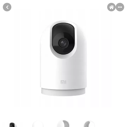
MENI
Račun
Pomoć pri kupovini
Kupovina na rate
Kupovina na rate
Sve je lakše kad se podijeli!
Kupovinu na rate možete obaviti ukoliko posjedujete jednu od