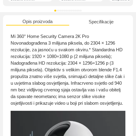
Opis proizvoda
Specifikacije
O nama
Mi 360° Home Security Camera 2K Pro
Novonadograđena 3 milijuna piksela, do 2304 × 1296
rezolucije, za jasnoću u svakom okviru.* Standardna HD
rezolucija: 1920 × 1080=1080 p (2 milijuna piksela);
Privatnost kupca
Nadograđena HD rezolucija: 2304 × 1296=1296 p (3
milijuna piksela). Objektiv s velikim otvorom blende F1.4
propušta znatno više svjetla, snimajući detaljne slike čak i
u uvjetima slabog osvjetljenja. Infracrveno svjetlo od 940
nm bez vidljivog crvenog sjaja ostavlja vas i vašu obitelj
Uvjeti i odredbe
da spavate neometano; ima senzor slike visoke
osjetljivosti i prikazuje video u boji pri slabom osvjetljenju.