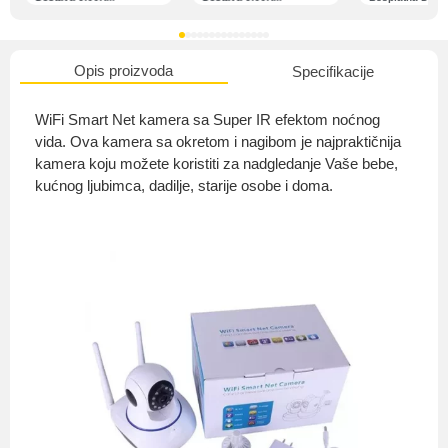
Opis proizvoda
Specifikacije
O nama
WiFi Smart Net kamera sa Super IR efektom noćnog
vida. Ova kamera sa okretom i nagibom je najpraktičnija
kamera koju možete koristiti za nadgledanje Vaše bebe,
kućnog ljubimca, dadilje, starije osobe i doma.
Privatnost kupca
Uvjeti i odredbe