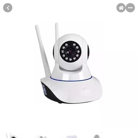
MENI
Račun
Pomoć pri kupovini
Kupovina na rate
Kupovina na rate
Sve je lakše kad se podijeli!
Kupovinu na rate možete obaviti ukoliko posjedujete jednu od
slikovito prikazanih kartica ispod.