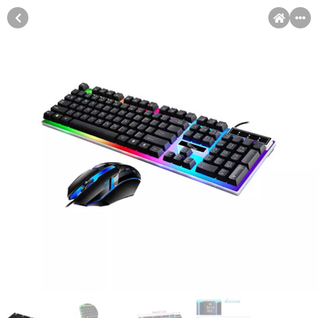
MENI
Račun
Pomoć pri kupovini
Kupovina na rate
Sve je lakše kad se podijeli!
Kupovina na rate
Kupovinu na rate možete obaviti ukoliko posjedujete jednu od
slikovito prikazanih kartica ispod.