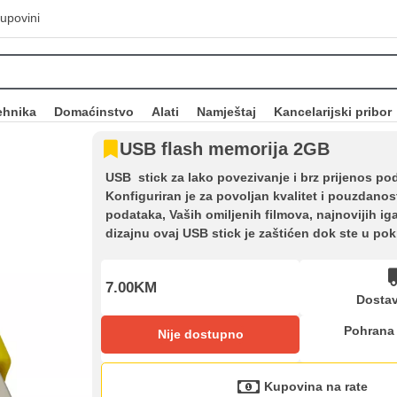
upovini
ehnika
Domaćinstvo
Alati
Namještaj
Kancelarijski pribor
USB flash memorija 2GB
USB stick za lako povezivanje i brz prijenos pod
Konfiguriran je za povoljan kvalitet i pouzdano
podataka, Vaših omiljenih filmova, najnovijih i
dizajnu ovaj USB stick je zaštićen dok ste u pok
7.00KM
Dostav
Pohrana
Nije dostupno
Kupovina na rate
Sve je lakše kad se podijeli!
Kupovina na rate
ate možete obaviti ukoliko posjedujete jednu od slikovito prikazanih 