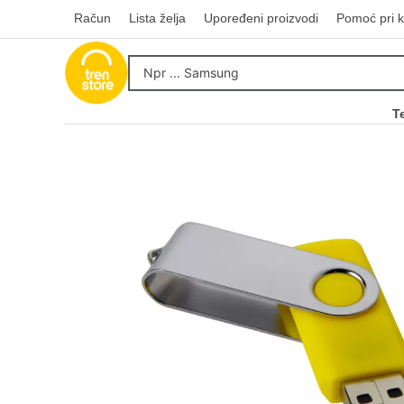
Račun
Lista želja
Upoređeni proizvodi
Pomoć pri k
T
Kupovinu na r