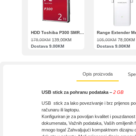
Beko Ugradbeni set N11 BBSE 123001 XD
HDD Toshiba P300 SMR 3.5″ 2TB SATA III
00
KM
178,00
KM
139,00
KM
105,00
KM
78,00
KM
va
Dostava 9.00KM
Dostava 9.00KM
Opis proizvoda
Spec
USB stick za pohranu podataka –
2
GB
USB stick za lako povezivanje i brz prijenos p
računaru ili laptopu.
Konfiguriran je za povoljan kvalitet i pouzdanost
dokumenata, Važnih podataka, Vaših omiljenih fil
mnogo toga! Zahvaljujući kompaktnom dizajnu o