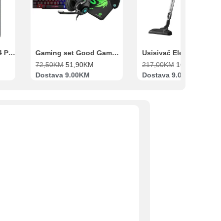
Xiaomi Redmi Note 14 Pro 8GB 256GB Crni
Gaming set Good Game Tastatura, Miš, Slušalice i podloga za miš
72,50
KM
51,90
KM
217,00
KM
169,00
KM
Dostava 9.00KM
Dostava 9.00KM