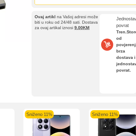
Ovaj artikl
na Vašoj adresi može
Jednosta
biti u roku od 24/48 sati. Dostava
povrat
za ovaj artikal iznosi
9.00KM
Tren.Stor
od
aolo banka
Intesa Sanpaolo banka
UniCredit banka
UniCredit
povjerenj
num do 12
VISA Inspire do 12 rata
MasterCard Obročna
Obročna 
brza
ta
do 24 rate
dostava i
jednosta
Pomoć pri kupovini
povrat.
Bit će uračunati bankarski troškovi u iznosi od 3.5%
Sniženo 11%
Sniženo 11%