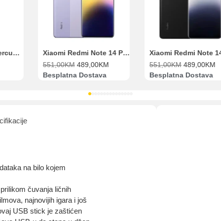
Range Extender Mercusys AX3000 ME80X Wi-Fi 6
Xiaomi Redmi Note 14 Pro 8GB 256GB Ljubičasti
551,00
KM
489,00
KM
551,00
KM
489,00
KM
Besplatna Dostava
Besplatna Dostava
ifikacije
odataka na bilo kojem
 prilikom čuvanja ličnih
mova, najnovijih igara i još
vaj USB stick je zaštićen