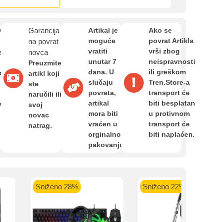
Zahtjev za reklamaciju
van
Garancija
Artikal je
Ako se
Informacije o dostavi
moguće
povrat Artikla
na povrat
vratiti
vrši zbog
e
novca
unutar 7
neispravnosti
 banka VISA
Sparkasse banka
Raiffeisen banka VISA
NL
Preuzmite
dana. U
ili greškom
O nama
a,
do 24 rate
MasterCard
Magic Card do 36 rata
MasterC
artikl koji
slučaju
Tren.Store-a
Shop'n'Fun do 36 rata
ste
povrata,
transport će
naručili ili
artikal
biti besplatan
van
svoj
Privatnost kupca
mora biti
u protivnom
novac
vraćen u
transport će
natrag.
orginalnom
biti naplaćen.
Uvjeti i odredbe
pakovanju.
Sniženo 28%
Sniženo 22%