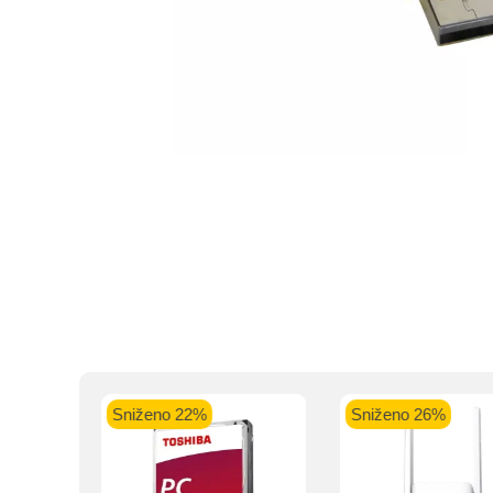
Intesa Sanp
VISA Plati
ra
Sniženo 22%
Sniženo 26%