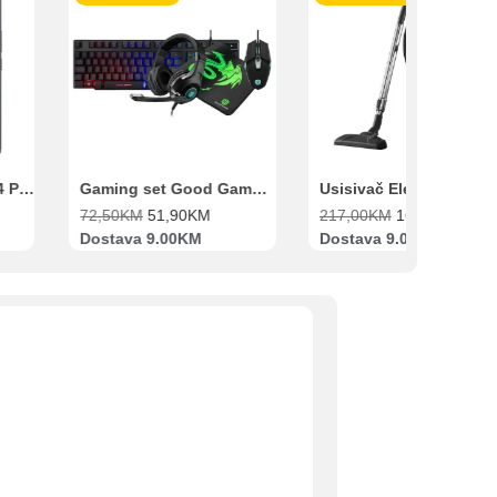
Gaming set Good Game Tastatura, Miš, Slušalice i podloga za miš
Usisivač Electrolux EB31C1UG
72,50
KM
51,90
KM
217,00
KM
169,00
KM
Dostava 9.00KM
Dostava 9.00KM