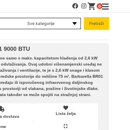
0
MENI
Sve kategorije
Pretraži
Račun
01 9000 BTU
Pomoć pri kupovini
 ne samo s maks. kapacitetom hlađenja od 2,6 kW
e i odvlaživanja. Ovaj udobni višenamjenski uređaj ne
živanja i ventilacije, te je s 2,6 kW snage i klasom
Kupovina na rate
redske prostorije do veličine 75 m³. Barbarella BR01
uređaju ili isporučenog infracrvenog daljinskog
 u prostoriji od vlakana, prašine i životinjske dlake.
Lista želja
ata također se može spojiti na stražnjoj strani.
Upoređeni proizvodi
Lista želja
a dostava
ime