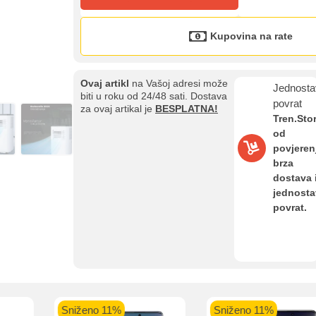
Kupovina na rate
Ovaj artikl
na Vašoj adresi može
Jednosta
biti u roku od 24/48 sati. Dostava
povrat
za ovaj artikal je
BESPLATNA!
Tren.Sto
od
Kupovina na rate
povjeren
Sve je lakše kad se podijeli!
brza
ate možete obaviti ukoliko posjedujete jednu od slikovito prikazanih 
dostava 
jednost
povrat.
aolo banka
Intesa Sanpaolo banka
UniCredit banka
UniCredit
num do 12
VISA Inspire do 12 rata
MasterCard Obročna
Obročna 
ta
do 24 rate
Sniženo 11%
Sniženo 11%