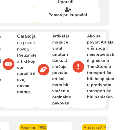
Zahtjev za reklamaciju
Uporedi
Pomoć pri kupovini
Informacije o dostavi
van
Garancija
Artikal je
Ako se
moguće
povrat Artikla
O nama
na povrat
vratiti
vrši zbog
re
novca
unutar 7
neispravnosti
Preuzmite
dana. U
ili greškom
ja,
artikl koji
Privatnost kupca
slučaju
Tren.Store-a
ste
kartica ispod.
povrata,
transport će
i
naručili ili
artikal
biti besplatan
avan
svoj
Uvjeti i odredbe
mora biti
u protivnom
novac
vraćen u
transport će
natrag.
orginalnom
biti naplaćen.
pakovanju.
 banka VISA
Sparkasse banka
Raiffeisen banka VISA
NL
do 24 rate
MasterCard
Magic Card do 36 rata
MasterC
Shop'n'Fun do 36 rata
Sniženo 28%
Sniženo 22%