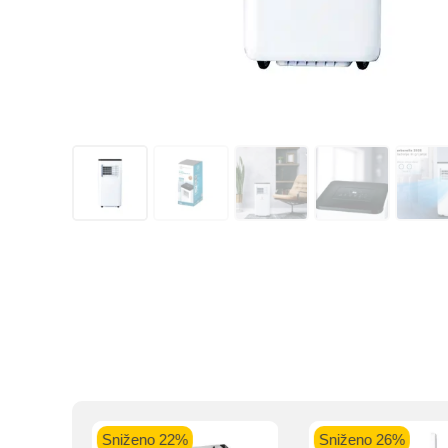
Kupovinu na r
Intesa Sanp
VISA Plati
ra
Sniženo 22%
Sniženo 26%