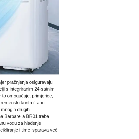
mjer pražnjenja osiguravaju
iji s integriranim 24-satnim
r to omogućuje, primjerice,
vremenski kontrolirano
od mnogih drugih
na Barbarella BR01 treba
iranu vodu za hlađenje
ikliranje i time isparava veći