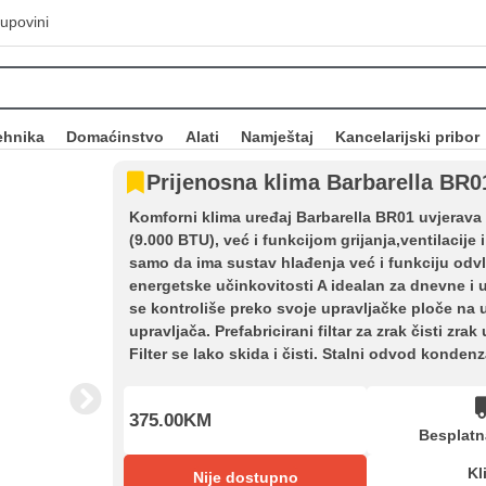
upovini
ehnika
Domaćinstvo
Alati
Namještaj
Kancelarijski pribor
Prijenosna klima Barbarella BR
Komforni klima uređaj Barbarella BR01 uvjerava
(9.000 BTU), već i funkcijom grijanja,ventilacij
samo da ima sustav hlađenja već i funkciju odvla
energetske učinkovitosti A idealan za dnevne i u
se kontroliše preko svoje upravljačke ploče na 
upravljača. Prefabricirani filtar za zrak čisti zrak
Filter se lako skida i čisti. Stalni odvod kondenz
375.00KM
Besplatn
Kl
Nije dostupno