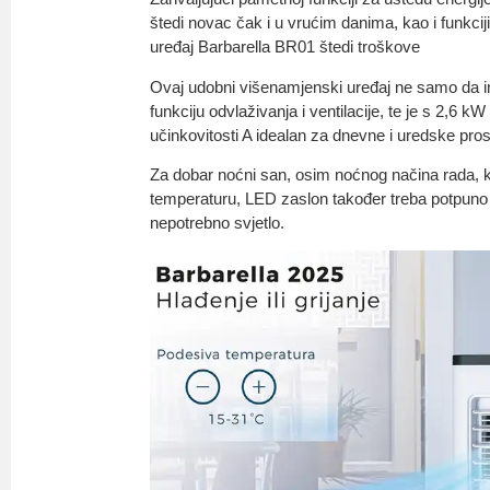
štedi novac čak i u vrućim danima, kao i funkciji
uređaj Barbarella BR01 štedi troškove
Ovaj udobni višenamjenski uređaj ne samo da i
funkciju odvlaživanja i ventilacije, te je s 2,6 
učinkovitosti A idealan za dnevne i uredske prost
Za dobar noćni san, osim noćnog načina rada, k
temperaturu, LED zaslon također treba potpuno i
nepotrebno svjetlo.