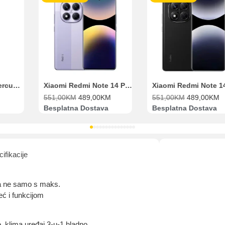
Pomoć pri kupovini
Bit će uračunati bankarski troškovi u iznosi od 3.5%
Xiaomi Redmi Note 14 Pro 8GB 256GB Ljubičasti
Xiaomi Redmi Note 14 Pro 8GB 256GB Crni
551,00
KM
489,00
KM
551,00
KM
489,00
KM
Besplatna Dostava
Besplatna Dostava
ifikacije
va ne samo s maks.
ć i funkcijom
e, klima uređaj 3-u-1 hladno