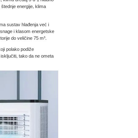
 štednje energije, klima
ma sustav hlađenja već i
kW snage i klasom energetske
orije do veličine 75 m³.
oji polako podiže
sključiti, tako da ne ometa