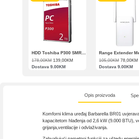
et N11 BBSE 123001 XD
HDD Toshiba P300 SMR 3.5″ 2TB SATA III
Range Extender Mercusys AX3000 ME80X Wi-Fi 6
178,00
KM
139,00
KM
105,00
KM
78,00
KM
Dostava 9.00KM
Dostava 9.00KM
Opis proizvoda
Spec
Komforni klima uređaj Barbarella BR01 uvjera
kapacitetom hlađenja od 2,6 kW (9.000 BTU), ve
grijanja,ventilacije i odvlaživanja.
Zahvaljujući pametnoj funkciji za uštedu energij