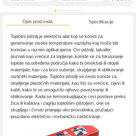
Opis proizvoda
Specifikacije
O nama
Toplotni pištolj je električni alat koji se koristi za
generisanje visoke temperature vazduha koji može biti
koristan u raznim aplikacijama. Ovi pištolji, također
poznati kao vrećice za topljenje, koriste se za fokusiranje
Privatnost kupca
toplote na određena područja kako bi omekšali ili otopili
materijale, kao i za brzo sušenje, skupljanje ili oblikovanje
različitih materijala. Toplotni pištolji se često koriste za
otopljenje plastičnih materijala, kao što su vrećice, cijevi ili
kabli, kako bi se omogućilo njihovo povezivanje ili
Uvjeti i odredbe
oblikovanje. Kada se termoskupljajuće cevi postave preko
žica ili kablova i zagriju toplotnim pištoljem, one se
skupljaju i čvrsto prianjaju oko provodnika, pružajući
pouzdano električno i mehaničko zaštićivanje.