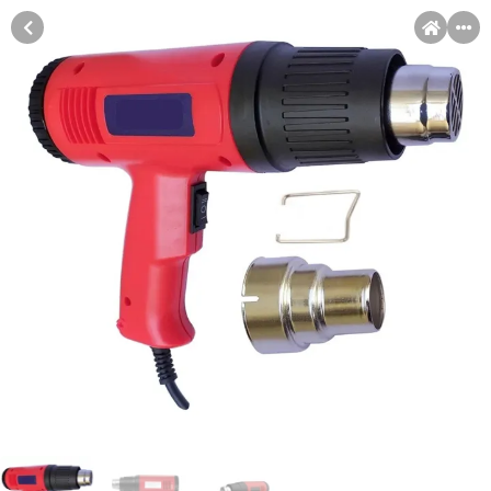
MENI
Račun
Pomoć pri kupovini
Kupovina na rate
Kupovina na rate
Sve je lakše kad se podijeli!
Kupovinu na rate možete obaviti ukoliko posjedujete jednu od