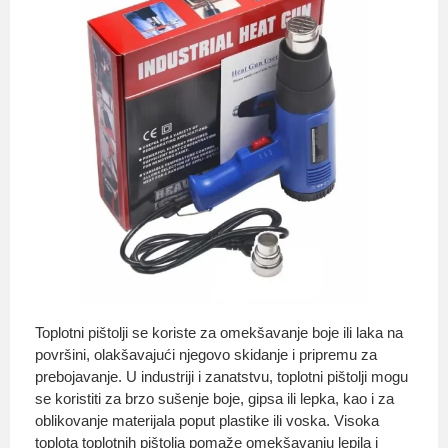
Toplotni pištolji se koriste za omekšavanje boje ili laka na
površini, olakšavajući njegovo skidanje i pripremu za
prebojavanje. U industriji i zanatstvu, toplotni pištolji mogu
se koristiti za brzo sušenje boje, gipsa ili lepka, kao i za
oblikovanje materijala poput plastike ili voska. Visoka
toplota toplotnih pištolja pomaže omekšavanju lepila i