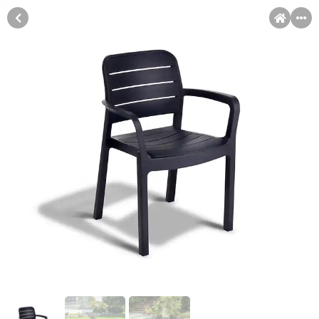
MENI
Račun
Pomoć pri kupovini
Kupovina na rate
Kupovina na rate