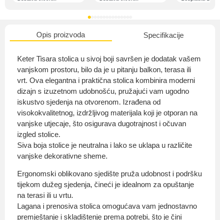
Opis proizvoda
Specifikacije
O nama
Keter Tisara stolica u sivoj boji savršen je dodatak vašem
vanjskom prostoru, bilo da je u pitanju balkon, terasa ili
vrt. Ova elegantna i praktična stolica kombinira moderni
dizajn s izuzetnom udobnošću, pružajući vam ugodno
Privatnost kupca
iskustvo sjedenja na otvorenom. Izrađena od
visokokvalitetnog, izdržljivog materijala koji je otporan na
vanjske utjecaje, što osigurava dugotrajnost i očuvan
izgled stolice.
Siva boja stolice je neutralna i lako se uklapa u različite
Uvjeti i odredbe
vanjske dekorativne sheme.
Ergonomski oblikovano sjedište pruža udobnost i podršku
tijekom dužeg sjedenja, čineći je idealnom za opuštanje
na terasi ili u vrtu.
Lagana i prenosiva stolica omogućava vam jednostavno
premještanje i skladištenje prema potrebi, što je čini