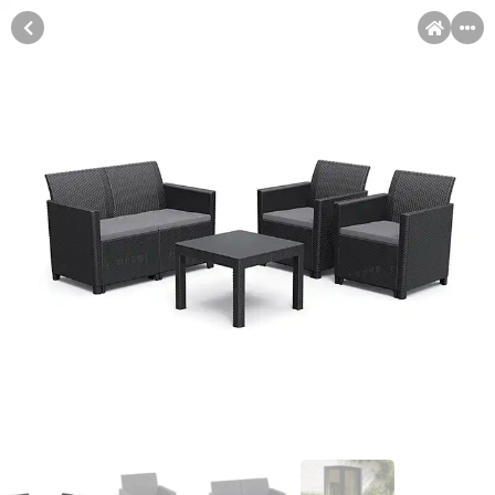
MENI
Račun
Pomoć pri kupovini
Kupovina na rate
Kupovina na rate
Sve je lakše kad se podijeli!
Kupovinu na rate možete obaviti ukoliko posjedujete jednu od
slikovito prikazanih kartica ispod.