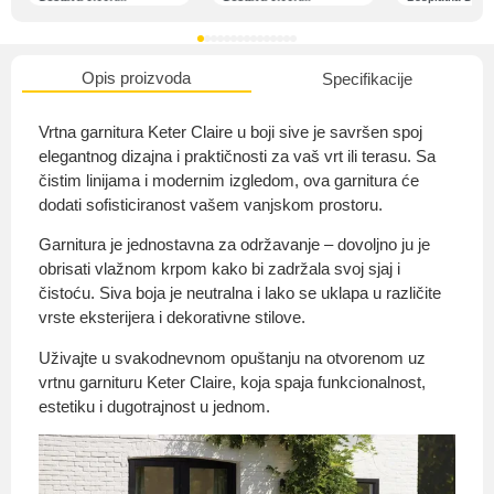
Opis proizvoda
Specifikacije
O nama
Vrtna garnitura Keter Claire u boji sive je savršen spoj
elegantnog dizajna i praktičnosti za vaš vrt ili terasu. Sa
čistim linijama i modernim izgledom, ova garnitura će
dodati sofisticiranost vašem vanjskom prostoru.
Privatnost kupca
Garnitura je jednostavna za održavanje – dovoljno ju je
obrisati vlažnom krpom kako bi zadržala svoj sjaj i
čistoću. Siva boja je neutralna i lako se uklapa u različite
vrste eksterijera i dekorativne stilove.
Uvjeti i odredbe
Uživajte u svakodnevnom opuštanju na otvorenom uz
vrtnu garnituru Keter Claire, koja spaja funkcionalnost,
estetiku i dugotrajnost u jednom.