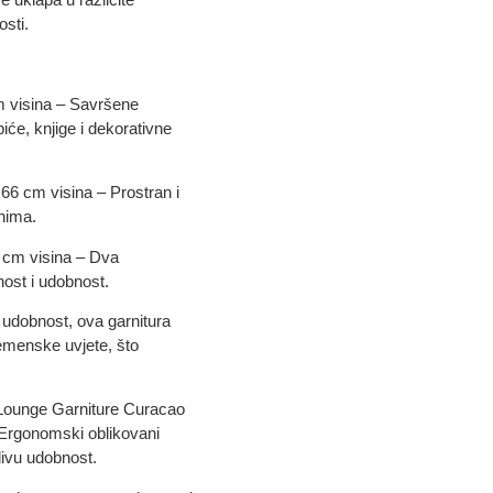
osti.
cm visina – Savršene
iće, knjige i dekorativne
66 cm visina – Prostran i
enima.
6 cm visina – Dva
nost i udobnost.
 udobnost, ova garnitura
remenske uvjete, što
e Lounge Garniture Curacao
 Ergonomski oblikovani
divu udobnost.