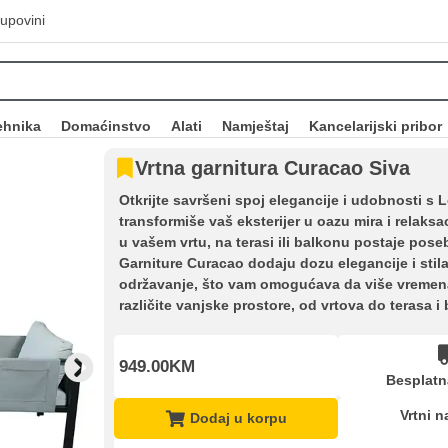
upovini
ehnika
Domaćinstvo
Alati
Namještaj
Kancelarijski pribor
Vrtna garnitura Curacao Siva
Otkrijte savršeni spoj elegancije i udobnosti s
transformiše vaš eksterijer u oazu mira i relaks
u vašem vrtu, na terasi ili balkonu postaje pose
Garniture Curacao dodaju dozu elegancije i stil
održavanje, što vam omogućava da više vremena 
različite vanjske prostore, od vrtova do terasa 
949.00KM
Besplatn
Vrtni n
Dodaj u korpu