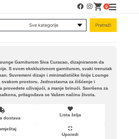
0
MENI
Sve kategorije
Pretraži
Račun
Pomoć pri kupovini
 Lounge Garniturom Siva Curacao, dizajniranom da
acije. S ovom ekskluzivnom garniturom, svaki trenutak
ban. Suvremeni dizajn i minimalističke linije Lounge
Kupovina na rate
a svakom prostoru. Jednostavna za čišćenje i
provedete uživajući, a manje brinući. Savršena za
i balkona, prilagođava se Vašem načinu života.
Lista želja
Lista želja
a dostava
Upoređeni proizvodi
amještaj
Uporedi