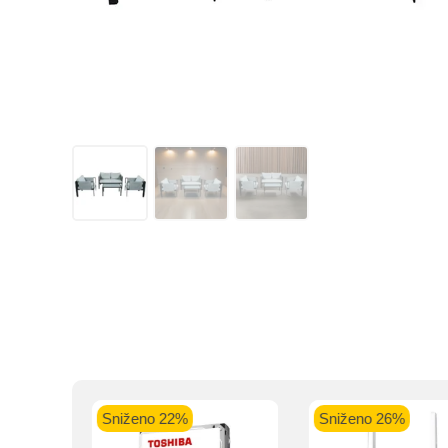
Kupovinu na r
Intesa Sanp
VISA Plati
ra
Sniženo 22%
Sniženo 26%