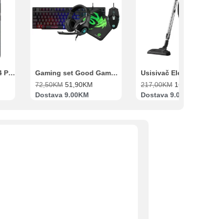
Xiaomi Redmi Note 14 Pro 8GB 256GB Crni
Gaming set Good Game Tastatura, Miš, Slušalice i podloga za miš
72,50
KM
51,90
KM
217,00
KM
169,00
KM
Dostava 9.00KM
Dostava 9.00KM