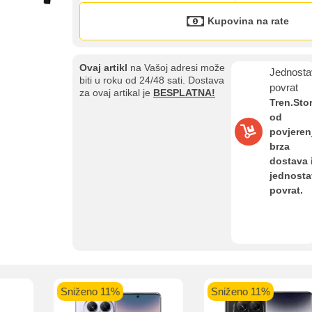
Kupovina na rate
Kupovina na rate
Ovaj artikl
na Vašoj adresi može
Jednosta
Sve je lakše kad se podijeli!
biti u roku od 24/48 sati. Dostava
povrat
za ovaj artikal je
BESPLATNA!
ate možete obaviti ukoliko posjedujete jednu od slikovito prikazanih 
Tren.Sto
od
povjeren
brza
dostava 
jednost
aolo banka
Intesa Sanpaolo banka
UniCredit banka
UniCredit
povrat.
num do 12
VISA Inspire do 12 rata
MasterCard Obročna
Obročna 
ta
do 24 rate
Pomoć pri kupovini
Bit će uračunati bankarski troškovi u iznosi od 3.5%
Sniženo 11%
Sniženo 11%