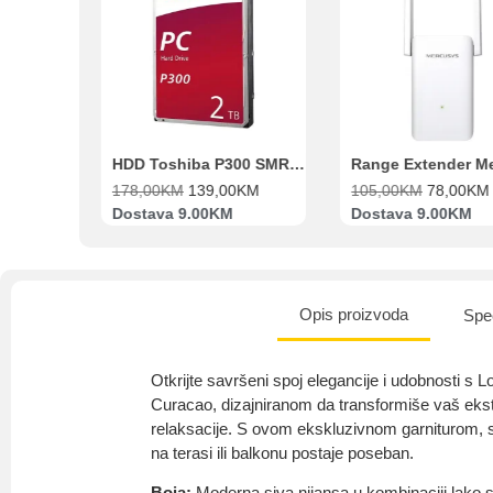
Beko Ugradbeni set N11 BBSE 123001 XD
HDD Toshiba P300 SMR 3.5″ 2TB SATA III
00
KM
178,00
KM
139,00
KM
105,00
KM
78,00
KM
va
Dostava 9.00KM
Dostava 9.00KM
Opis proizvoda
Spec
Otkrijte savršeni spoj elegancije i udobnosti s
Curacao, dizajniranom da transformiše vaš ekste
relaksacije. S ovom ekskluzivnom garniturom, s
na terasi ili balkonu postaje poseban.
Boja:
Moderna siva nijansa u kombinaciji lako se