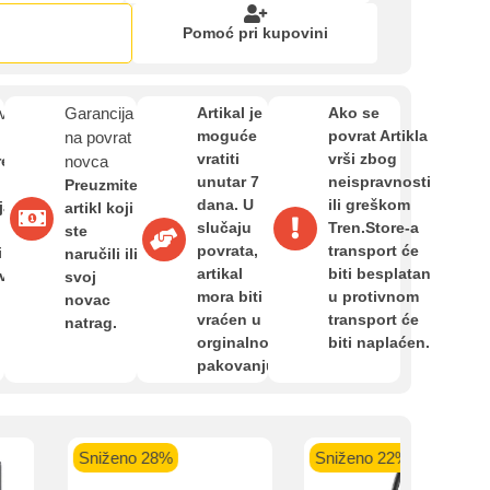
Zahtjev za reklamaciju
Pomoć pri kupovini
Informacije o dostavi
van
Garancija
Artikal je
Ako se
moguće
povrat Artikla
na povrat
kartica ispod.
vratiti
vrši zbog
O nama
re
novca
unutar 7
neispravnosti
Preuzmite
dana. U
ili greškom
ja,
artikl koji
slučaju
Tren.Store-a
ste
Privatnost kupca
povrata,
transport će
i
naručili ili
artikal
biti besplatan
avan
svoj
 banka VISA
Sparkasse banka
Raiffeisen banka VISA
NL
mora biti
u protivnom
novac
Uvjeti i odredbe
do 24 rate
MasterCard
Magic Card do 36 rata
MasterC
vraćen u
transport će
natrag.
Shop'n'Fun do 36 rata
orginalnom
biti naplaćen.
pakovanju.
Sniženo 28%
Sniženo 22%