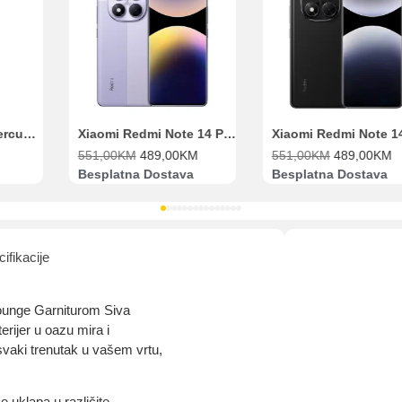
Range Extender Mercusys AX3000 ME80X Wi-Fi 6
Xiaomi Redmi Note 14 Pro 8GB 256GB Ljubičasti
551,00
KM
489,00
KM
551,00
KM
489,00
KM
Besplatna Dostava
Besplatna Dostava
ifikacije
 Lounge Garniturom Siva
rijer u oazu mira i
vaki trenutak u vašem vrtu,
 uklapa u različite