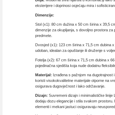
eksterijere i doprinosi osjećaju mira i sofisticiran
Dimenzije:
Stol (x1): 80 cm dužina x 50 cm širina x 39,5 
dimenzije za okupljanja, s dovoljno prostora za p
predmete.
Dvosjed (x1): 123 cm širina x 71,5 cm dubina x 
udoban, idealan za opuštanje ili druženje s volj
Fotelja (x2): 67 cm širina x 71,5 cm dubina x 6
pojedinačna sjedišta koja nude dodatnu fleksibil
Materijal:
Izrađena s pažnjom na dugotrajnost i
koristi visokokvalitetne materijale otporne na v
osigurava dugovječnost i lako održavanje.
Dizajn:
Suvremeni dizajn i minimalističke linij
dodaju dozu elegancije i stila svakom prostoru.
elementi i mekani jastuci osiguravaju neuspore