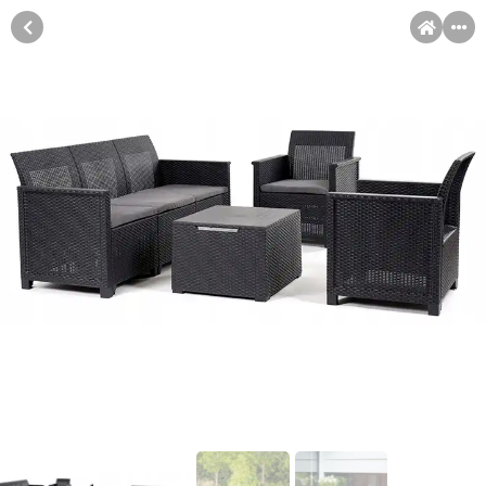
MENI
Račun
Pomoć pri kupovini
Kupovina na rate
Kupovina na rate
Sve je lakše kad se podijeli!
Kupovinu na rate možete obaviti ukoliko posjedujete jednu od