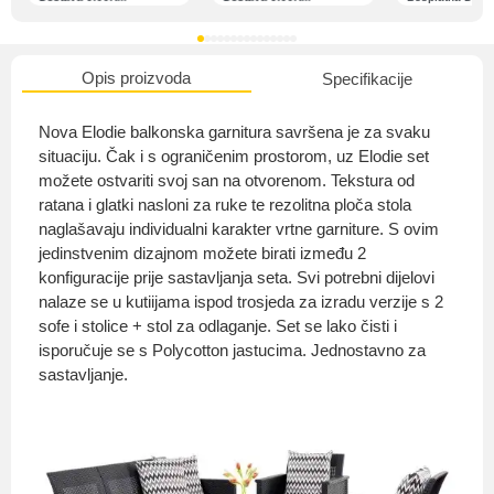
Opis proizvoda
Specifikacije
O nama
Nova Elodie balkonska garnitura savršena je za svaku
situaciju. Čak i s ograničenim prostorom, uz Elodie set
možete ostvariti svoj san na otvorenom. Tekstura od
ratana i glatki nasloni za ruke te rezolitna ploča stola
Privatnost kupca
naglašavaju individualni karakter vrtne garniture. S ovim
jedinstvenim dizajnom možete birati između 2
konfiguracije prije sastavljanja seta. Svi potrebni dijelovi
nalaze se u kutiijama ispod trosjeda za izradu verzije s 2
sofe i stolice + stol za odlaganje. Set se lako čisti i
Uvjeti i odredbe
isporučuje se s Polycotton jastucima. Jednostavno za
sastavljanje.