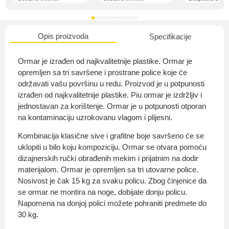
Opis proizvoda
Specifikacije
O nama
Ormar je izrađen od najkvalitetnije plastike. Ormar je
opremljen sa tri savršene i prostrane police koje će
održavati vašu površinu u redu. Proizvod je u potpunosti
izrađen od najkvalitetnije plastike. Piu ormar je izdržljiv i
Privatnost kupca
jednostavan za korištenje. Ormar je u potpunosti otporan
na kontaminaciju uzrokovanu vlagom i plijesni.
Kombinacija klasične sive i grafitne boje savršeno će se
uklopiti u bilo koju kompoziciju. Ormar se otvara pomoću
dizajnerskih ručki obrađenih mekim i prijatnim na dodir
Uvjeti i odredbe
materijalom. Ormar je opremljen sa tri utovarne police.
Nosivost je čak 15 kg za svaku policu. Zbog činjenice da
se ormar ne montira na noge, dobijate donju policu.
Napomena na donjoj polici možete pohraniti predmete do
30 kg.