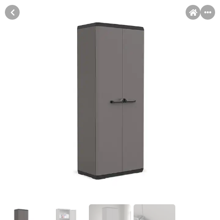
MENI
Račun
Pomoć pri kupovini
Kupovina na rate
Sve je lakše kad se podijeli!
Kupovinu na rate možete obaviti ukoliko posjedujete jednu od
slikovito prikazanih kartica ispod.
Kupovina na rate