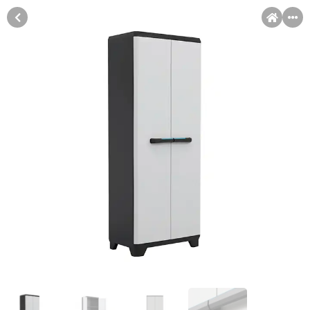
MENI
Račun
Pomoć pri kupovini
Kupovina na rate
Kupovina na rate
Sve je lakše kad se podijeli!