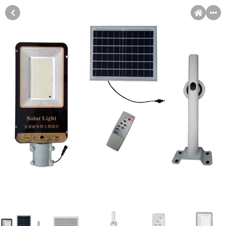
MENI
Račun
Pomoć pri kupovini
Kupovina na rate
Kupovina na rate
Sve je lakše kad se podijeli!
Kupovinu na rate možete obaviti ukoliko posjedujete jednu od