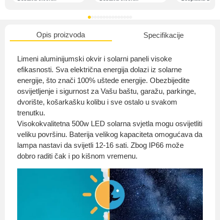
Opis proizvoda
Specifikacije
O nama
Limeni aluminijumski okvir i solarni paneli visoke
efikasnosti. Sva električna energija dolazi iz solarne
energije, što znači 100% uštede energije. Obezbijedite
osvijetljenje i sigurnost za Vašu baštu, garažu, parkinge,
Privatnost kupca
dvorište, košarkašku kolibu i sve ostalo u svakom
trenutku.
Visokokvalitetna 500w LED solarna svjetla mogu osvijetliti
veliku površinu. Baterija velikog kapaciteta omogućava da
lampa nastavi da svijetli 12-16 sati. Zbog IP66 može
Uvjeti i odredbe
dobro raditi čak i po kišnom vremenu.