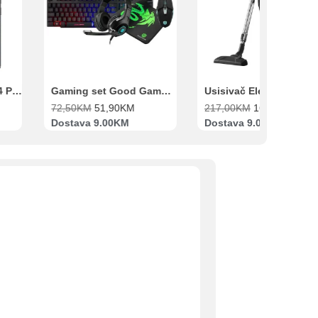
Xiaomi Redmi Note 14 Pro 8GB 256GB Crni
Gaming set Good Game Tastatura, Miš, Slušalice i podloga za miš
72,50
KM
51,90
KM
217,00
KM
169,00
KM
Dostava 9.00KM
Dostava 9.00KM