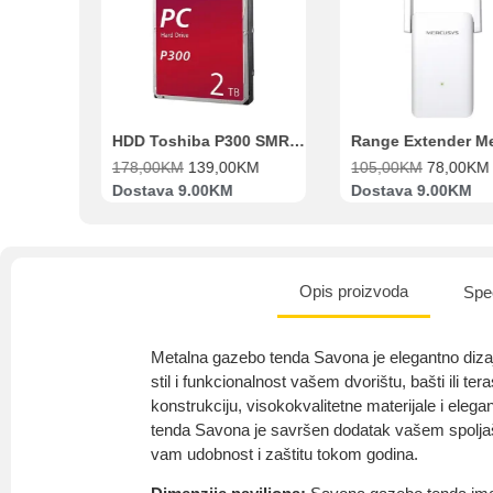
Beko Ugradbeni set N11 BBSE 123001 XD
HDD Toshiba P300 SMR 3.5″ 2TB SATA III
00
KM
178,00
KM
139,00
KM
105,00
KM
78,00
KM
va
Dostava 9.00KM
Dostava 9.00KM
Opis proizvoda
Spec
Metalna gazebo tenda Savona je elegantno dizaj
stil i funkcionalnost vašem dvorištu, bašti ili ter
konstrukciju, visokokvalitetne materijale i eleg
tenda Savona je savršen dodatak vašem spoljaš
vam udobnost i zaštitu tokom godina.