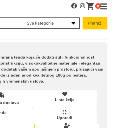
0
MENI
Sve kategorije
Pretraži
Račun
Pomoć pri kupovini
irana tenda koja će dodati stil i funkcionalnost
 konstrukciju, visokokvalitetne materijale i elegantan
n dodatak vašem spoljašnjem prostoru, pružajući vam
Kupovina na rate
de izrađen je od kvalitetnog 180g poliestera,
ugih vremenskih uslova.
Lista želja
Lista želja
a dostava
Upoređeni proizvodi
nde
Uporedi