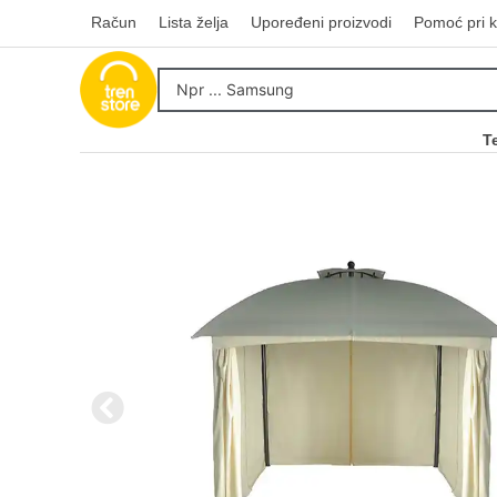
Račun
Lista želja
Upoređeni proizvodi
Pomoć pri k
T