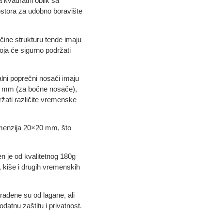
kvadratni oblik sa
ostora za udobno boravište
i čine strukturu tende imaju
oja će sigurno podržati
lni poprečni nosači imaju
6 mm (za bočne nosače),
žati različite vremenske
imenzija 20×20 mm, što
n je od kvalitetnog 180g
, kiše i drugih vremenskih
rađene su od lagane, ali
odatnu zaštitu i privatnost.