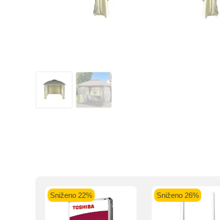
Kupovinu na r
Intesa Sanp
VISA Plati
ra
Sniženo 22%
Sniženo 26%