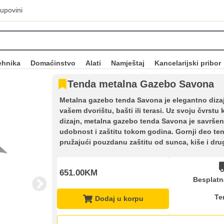
upovini
ehnika
Domaćinstvo
Alati
Namještaj
Kancelarijski pribor
Tenda metalna Gazebo Savona
Metalna gazebo tenda Savona je elegantno dizajn
vašem dvorištu, bašti ili terasi. Uz svoju čvrstu
dizajn, metalna gazebo tenda Savona je savrše
udobnost i zaštitu tokom godina. Gornji deo ten
pružajući pouzdanu zaštitu od sunca, kiše i dr
651.00KM
Besplatn
Te
Dodaj u korpu