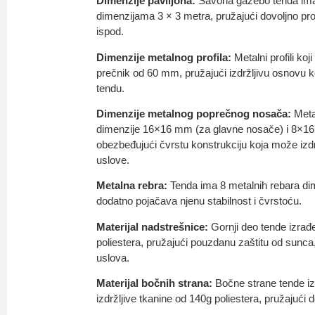
Dimenzije paviljona:
Savona gazebo tenda ima 
dimenzijama 3 × 3 metra, pružajući dovoljno pr
ispod.
Dimenzije metalnog profila:
Metalni profili koj
prečnik od 60 mm, pružajući izdržljivu osnovu k
tendu.
Dimenzije metalnog poprečnog nosača:
Meta
dimenzije 16×16 mm (za glavne nosače) i 8×1
obezbeđujući čvrstu konstrukciju koja može izdr
uslove.
Metalna rebra:
Tenda ima 8 metalnih rebara d
dodatno pojačava njenu stabilnost i čvrstoću.
Materijal nadstrešnice:
Gornji deo tende izrađe
poliestera, pružajući pouzdanu zaštitu od sunca
uslova.
Materijal bočnih strana:
Bočne strane tende iz
izdržljive tkanine od 140g poliestera, pružajući d