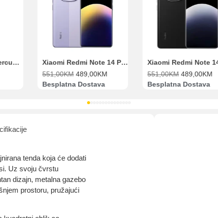
Range Extender Mercusys AX3000 ME80X Wi-Fi 6
Xiaomi Redmi Note 14 Pro 8GB 256GB Ljubičasti
551,00
KM
489,00
KM
551,00
KM
489,00
KM
Besplatna Dostava
Besplatna Dostava
ifikacije
nirana tenda koja će dodati
asi. Uz svoju čvrstu
antan dizajn, metalna gazebo
njem prostoru, pružajući