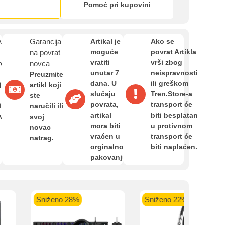
Zahtjev za reklamaciju
Pomoć pri kupovini
Informacije o dostavi
van
Garancija
Artikal je
Ako se
moguće
povrat Artikla
na povrat
kartica ispod.
vratiti
vrši zbog
re
novca
unutar 7
neispravnosti
O nama
Preuzmite
dana. U
ili greškom
ja,
artikl koji
slučaju
Tren.Store-a
ste
povrata,
transport će
i
naručili ili
Privatnost kupca
artikal
biti besplatan
avan
svoj
 banka VISA
Sparkasse banka
Raiffeisen banka VISA
NL
mora biti
u protivnom
novac
do 24 rate
MasterCard
Magic Card do 36 rata
MasterC
vraćen u
transport će
natrag.
Shop'n'Fun do 36 rata
Uvjeti i odredbe
orginalnom
biti naplaćen.
pakovanju.
Sniženo 28%
Sniženo 22%