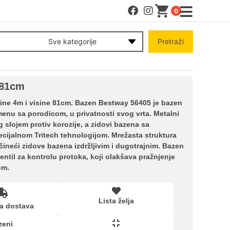
0
MENI
Sve kategorije
Pretraži
Račun
 81cm
Pomoć pri kupovini
ne 4m i visine 81cm. Bazen Bestway 56405 je bazen
menu sa porodicom, u privatnosti svog vrta. Metalni
slojem protiv korozije, a zidovi bazena sa
Kupovina na rate
cijalnom Tritech tehnologijom. Mrežasta struktura
čineći zidove bazena izdržljivim i dugotrajnim. Bazen
til za kontrolu protoka, koji olakšava pražnjenje
Lista želja
om.
Upoređeni proizvodi
Lista želja
a dostava
zeni