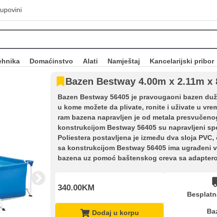
upovini
ehnika
Domaćinstvo
Alati
Namještaj
Kancelarijski pribor
Bazen Bestway 4.00m x 2.11m x
Bazen Bestway 56405 je pravougaoni bazen duži
u kome možete da plivate, ronite i uživate u vre
ram bazena napravljen je od metala presvučenog 
konstrukcijom Bestway 56405 su napravljeni spe
Poliestera postavljena je između dva sloja PVC, 
sa konstrukcijom Bestway 56405 ima ugrađeni ven
bazena uz pomoć baštenskog creva sa adapter
340.00KM
Besplatn
Ba
Dodaj u korpu