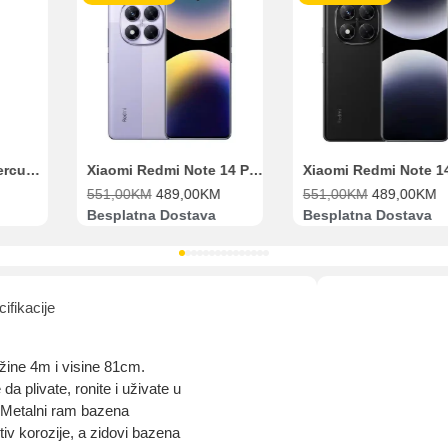
Range Extender Mercusys AX3000 ME80X Wi-Fi 6
Xiaomi Redmi Note 14 Pro 8GB 256GB Ljubičasti
551,00
KM
489,00
KM
551,00
KM
489,00
KM
Besplatna Dostava
Besplatna Dostava
ifikacije
ine 4m i visine 81cm.
plivate, ronite i uživate u
. Metalni ram bazena
iv korozije, a zidovi bazena