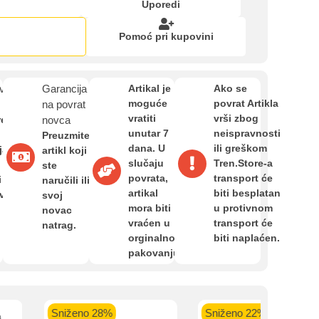
Zahtjev za reklamaciju
Uporedi
Pomoć pri kupovini
Informacije o dostavi
van
Garancija
Artikal je
Ako se
kartica ispod.
moguće
povrat Artikla
O nama
na povrat
vratiti
vrši zbog
re
novca
unutar 7
neispravnosti
Preuzmite
dana. U
ili greškom
ja,
artikl koji
Privatnost kupca
slučaju
Tren.Store-a
ste
povrata,
transport će
i
naručili ili
 banka VISA
Sparkasse banka
Raiffeisen banka VISA
NL
artikal
biti besplatan
avan
svoj
do 24 rate
MasterCard
Magic Card do 36 rata
MasterC
Uvjeti i odredbe
mora biti
u protivnom
novac
Shop'n'Fun do 36 rata
vraćen u
transport će
natrag.
orginalnom
biti naplaćen.
pakovanju.
Sniženo 28%
Sniženo 22%