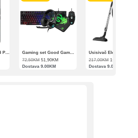
Xiaomi Redmi Note 14 Pro 8GB 256GB Crni
Gaming set Good Game Tastatura, Miš, Slušalice i podloga za miš
72,50
KM
51,90
KM
217,00
KM
169,00
KM
Dostava 9.00KM
Dostava 9.00KM