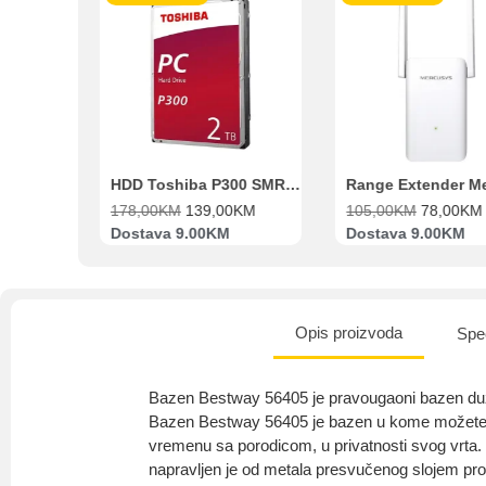
Beko Ugradbeni set N11 BBSE 123001 XD
HDD Toshiba P300 SMR 3.5″ 2TB SATA III
00
KM
178,00
KM
139,00
KM
105,00
KM
78,00
KM
va
Dostava 9.00KM
Dostava 9.00KM
Opis proizvoda
Spec
Bazen Bestway 56405 je pravougaoni bazen duž
Bazen Bestway 56405 je bazen u kome možete da 
vremenu sa porodicom, u privatnosti svog vrta
napravljen je od metala presvučenog slojem prot