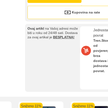
Kupovina na rate
Kupovina na rate
Sve je lakše kad se podijeli!
Ovaj artikl
na Vašoj adresi može
Jednosta
ate možete obaviti ukoliko posjedujete jednu od slikovito prikazanih 
biti u roku od 24/48 sati. Dostava
povrat
za ovaj artikal je
BESPLATNA!
Tren.Sto
od
povjeren
brza
dostava 
aolo banka
Intesa Sanpaolo banka
UniCredit banka
UniCredit
jednost
num do 12
VISA Inspire do 12 rata
MasterCard Obročna
Obročna 
povrat.
ta
do 24 rate
Pomoć pri kupovini
Bit će uračunati bankarski troškovi u iznosi od 3.5%
Sniženo 11%
Sniženo 11%