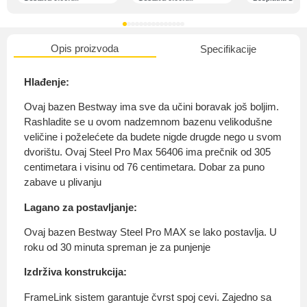
Opis proizvoda
Specifikacije
O nama
Hlađenje:
Ovaj bazen Bestway ima sve da učini boravak još boljim.
Rashladite se u ovom nadzemnom bazenu velikodušne
Privatnost kupca
veličine i poželećete da budete nigde drugde nego u svom
dvorištu. Ovaj Steel Pro Max 56406 ima prečnik od 305
centimetara i visinu od 76 centimetara. Dobar za puno
zabave u plivanju
Lagano za postavljanje:
Uvjeti i odredbe
Ovaj bazen Bestway Steel Pro MAX se lako postavlja. U
roku od 30 minuta spreman je za punjenje
Izdrživa konstrukcija:
FrameLink sistem garantuje čvrst spoj cevi. Zajedno sa