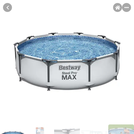
MENI
Račun
Pomoć pri kupovini
Kupovina na rate