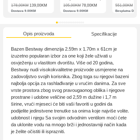
178,00
KM
139,00
KM
105,00
KM
78,00
KM
551,00
KM
489
Dostava 9.00KM
Dostava 9.00KM
Besplatna Dost
O nama
Opis proizvoda
Specifikacije
Bazen Bestway dimenzija 2.59m x 1.70m x 61cm je
izuzetno popularan izbor za one koji žele uživati u
Privatnost kupca
osvježenju u vlastitom dvorištu. Više od 20 godina,
Bestway nudi visokokvalitetne proizvode usmjerene na
zadovoljstvo svojih korisnika. Zbog toga su njegovi bazeni
najbolja opcija za rashlađivanje u vrućim danima. Za sve
vrste prostora zbog svog pravougaonog oblika i njegove
prostrane i udobne veličine od 2,59 m dužine i 1,7 m
Uvjeti i odredbe
širine, vrući mjeseci će biti vaši favoriti u godini da
podijelite jedinstvene trenutke sa onima koje najviše volite.
udobnost i njegu Sa svojim odvodnim ventilom moći ćete
da uklonite vodu na mnogo brži i jednostavniji način kada
je želite očistiti ili isprazniti.