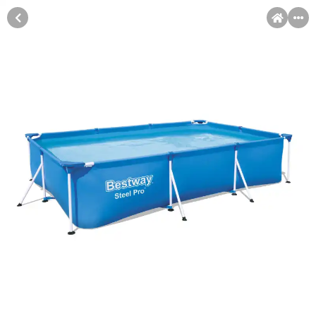
MENI
Račun
Pomoć pri kupovini
Kupovina na rate