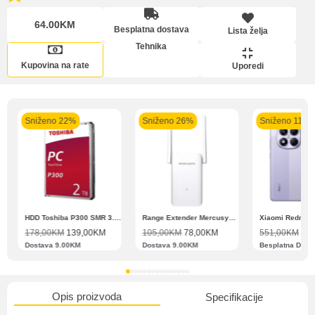
64.00KM
Pomoć pri kupovini
Besplatna dostava
Lista želja
Lista želja
Bit će uračunati bankarski troškovi u iznosi od 3.5%
Tehnika
Kupovina na rate
Uporedi
Sniženo 22%
Sniženo 26%
Sniženo 11%
Upoređeni proizvodi
Zahtjev za reklamaciju
N11 BBSE 123001 XD
HDD Toshiba P300 SMR 3.5″ 2TB SATA III
Range Extender Mercusys AX3000 ME80X Wi-Fi 6
178,00
KM
139,00
KM
105,00
KM
78,00
KM
551,00
KM
489
Dostava 9.00KM
Dostava 9.00KM
Besplatna Dost
Informacije o dostavi
Opis proizvoda
Specifikacije