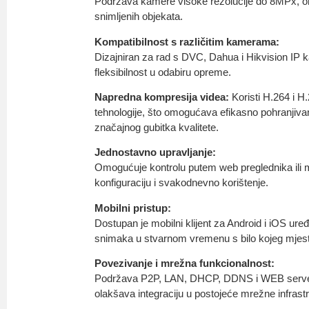
Podržava kamere visoke rezolucije do 8MPx, om
snimljenih objekata.
Kompatibilnost s različitim kamerama:
Dizajniran za rad s DVC, Dahua i Hikvision IP
fleksibilnost u odabiru opreme.
Napredna kompresija videa:
Koristi H.264 i H
tehnologije, što omogućava efikasno pohranjivan
značajnog gubitka kvalitete.
Jednostavno upravljanje:
Omogućuje kontrolu putem web preglednika ili 
konfiguraciju i svakodnevno korištenje.
Mobilni pristup:
Dostupan je mobilni klijent za Android i iOS ur
snimaka u stvarnom vremenu s bilo kojeg mjes
Povezivanje i mrežna funkcionalnost:
Podržava P2P, LAN, DHCP, DDNS i WEB server 
olakšava integraciju u postojeće mrežne infrast