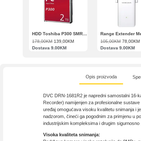
Beko Ugradbeni set N11 BBSE 123001 XD
HDD Toshiba P300 SMR 3.5″ 2TB SATA III
00
KM
178,00
KM
139,00
KM
105,00
KM
78,00
KM
va
Dostava 9.00KM
Dostava 9.00KM
Opis proizvoda
Spec
DVC DRN-1681R2 je napredni samostalni 16-k
Recorder) namijenjen za profesionalne sustave
uređaj omogućava visoku kvalitetu snimanja i j
nadzorom, čineći ga pogodnim za primjenu u po
industrijskim kompleksima i drugim sigurnosno
Visoka kvaliteta snimanja: