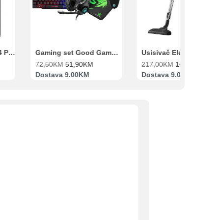
Xiaomi Redmi Note 14 Pro 8GB 256GB Crni
Gaming set Good Game Tastatura, Miš, Slušalice i podloga za miš
72,50
KM
51,90
KM
217,00
KM
169,00
KM
Dostava 9.00KM
Dostava 9.00KM