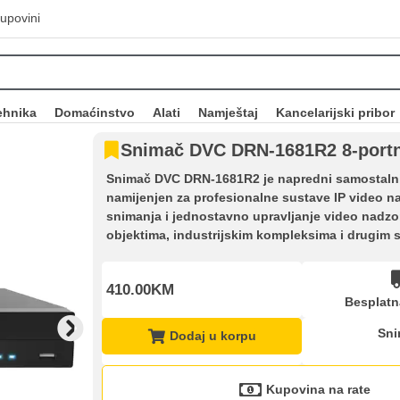
upovini
ehnika
Domaćinstvo
Alati
Namještaj
Kancelarijski pribor
Snimač DVC DRN-1681R2 8-portn
Snimač DVC DRN-1681R2 je napredni samostalni
namijenjen za profesionalne sustave IP video n
snimanja i jednostavno upravljanje video nadz
objektima, industrijskim kompleksima i drugim 
410.00KM
Besplatn
Sni
Dodaj u korpu
Kupovina na rate