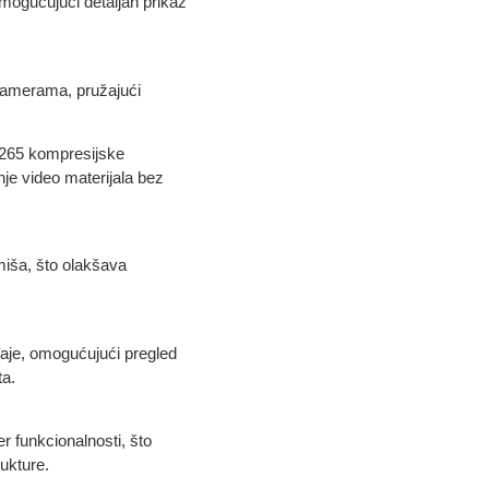
ogućujući detaljan prikaz
 kamerama, pružajući
.265 kompresijske
je video materijala bez
miša, što olakšava
eđaje, omogućujući pregled
ta.
funkcionalnosti, što
rukture.