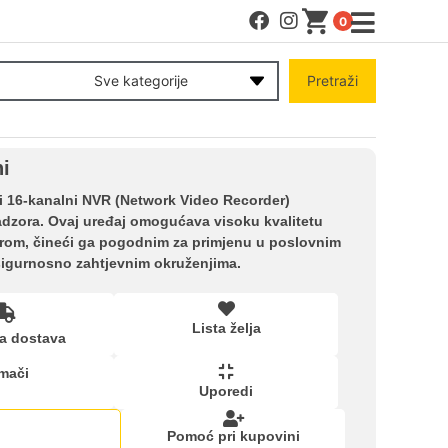
0
MENI
Sve kategorije
Pretraži
Račun
i
Pomoć pri kupovini
 16-kanalni NVR (Network Video Recorder)
adzora. Ovaj uređaj omogućava visoku kvalitetu
orom, čineći ga pogodnim za primjenu u poslovnim
Kupovina na rate
sigurnosno zahtjevnim okruženjima.
Lista želja
Lista želja
a dostava
mači
Upoređeni proizvodi
Uporedi
Pomoć pri kupovini