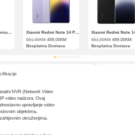
Range Extender Mercusys AX3000 ME80X Wi-Fi 6
Xiaomi Redmi Note 14 Pro 8GB 256GB Ljubičasti
551,00
KM
489,00
KM
551,00
KM
489,00
KM
Besplatna Dostava
Besplatna Dostava
ifikacije
analni NVR (Network Video
 IP video nadzora. Ovaj
ednostavno upravljanje video
slovnim objektima,
 zahtjevnim okruženjima.