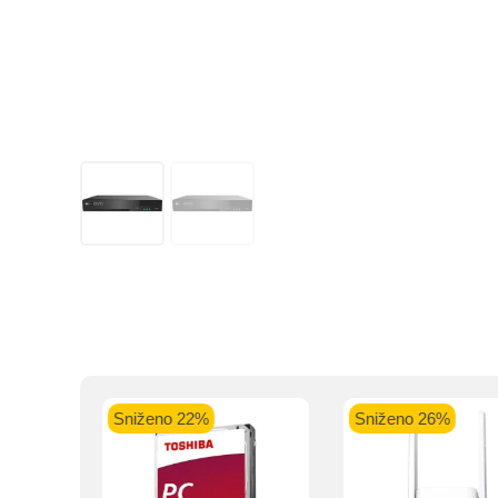
Kupovinu na r
Intesa Sanp
VISA Plati
ra
Sniženo 22%
Sniženo 26%