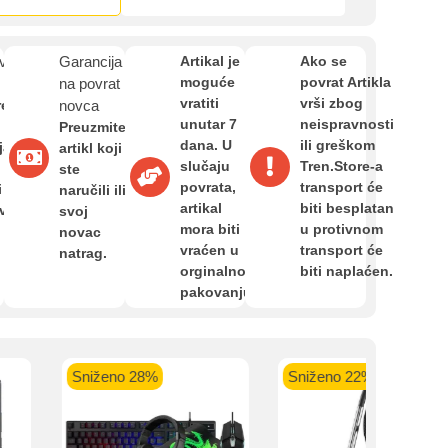
Zahtjev za reklamaciju
van
Garancija
Artikal je
Ako se
Informacije o dostavi
moguće
povrat Artikla
na povrat
vratiti
vrši zbog
re
novca
kartica ispod.
unutar 7
neispravnosti
Preuzmite
dana. U
ili greškom
O nama
ja,
artikl koji
slučaju
Tren.Store-a
ste
povrata,
transport će
i
naručili ili
artikal
biti besplatan
avan
svoj
Privatnost kupca
mora biti
u protivnom
novac
vraćen u
transport će
 banka VISA
Sparkasse banka
Raiffeisen banka VISA
NL
natrag.
orginalnom
biti naplaćen.
do 24 rate
MasterCard
Magic Card do 36 rata
MasterC
Uvjeti i odredbe
pakovanju.
Shop'n'Fun do 36 rata
Sniženo 28%
Sniženo 22%