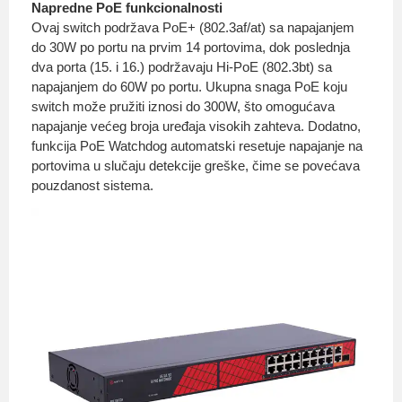
Napredne PoE funkcionalnosti
Ovaj switch podržava PoE+ (802.3af/at) sa napajanjem
do 30W po portu na prvim 14 portovima, dok poslednja
dva porta (15. i 16.) podržavaju Hi-PoE (802.3bt) sa
napajanjem do 60W po portu. Ukupna snaga PoE koju
switch može pružiti iznosi do 300W, što omogućava
napajanje većeg broja uređaja visokih zahteva. Dodatno,
funkcija PoE Watchdog automatski resetuje napajanje na
portovima u slučaju detekcije greške, čime se povećava
pouzdanost sistema.