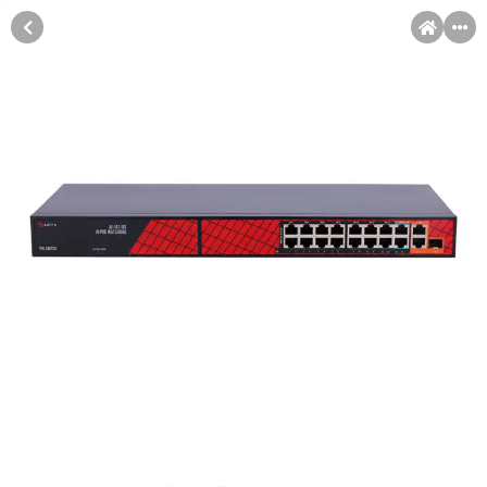
MENI
Račun
Pomoć pri kupovini
Kupovina na rate