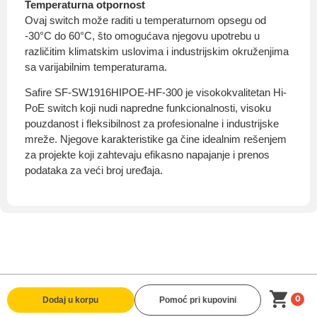
Temperaturna otpornost
Ovaj switch može raditi u temperaturnom opsegu od
-30°C do 60°C, što omogućava njegovu upotrebu u
različitim klimatskim uslovima i industrijskim okruženjima
sa varijabilnim temperaturama.
Safire SF-SW1916HIPOE-HF-300 je visokokvalitetan Hi-
PoE switch koji nudi napredne funkcionalnosti, visoku
pouzdanost i fleksibilnost za profesionalne i industrijske
mreže. Njegove karakteristike ga čine idealnim rešenjem
za projekte koji zahtevaju efikasno napajanje i prenos
podataka za veći broj uređaja.
0
Dodaj u korpu
Pomoć pri kupovini