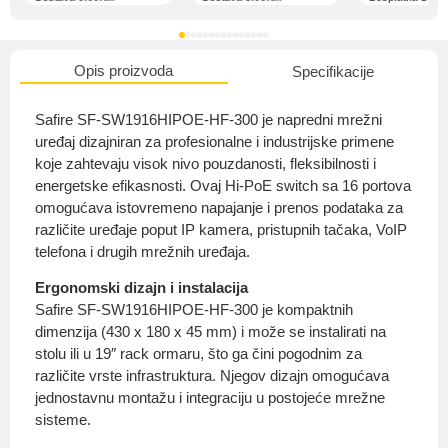
Opis proizvoda
Specifikacije
O nama
Safire SF-SW1916HIPOE-HF-300 je napredni mrežni
uređaj dizajniran za profesionalne i industrijske primene
koje zahtevaju visok nivo pouzdanosti, fleksibilnosti i
energetske efikasnosti. Ovaj Hi-PoE switch sa 16 portova
Privatnost kupca
omogućava istovremeno napajanje i prenos podataka za
različite uređaje poput IP kamera, pristupnih tačaka, VoIP
telefona i drugih mrežnih uređaja.
Ergonomski dizajn i instalacija
Safire SF-SW1916HIPOE-HF-300 je kompaktnih
Uvjeti i odredbe
dimenzija (430 x 180 x 45 mm) i može se instalirati na
stolu ili u 19″ rack ormaru, što ga čini pogodnim za
različite vrste infrastruktura. Njegov dizajn omogućava
jednostavnu montažu i integraciju u postojeće mrežne
sisteme.