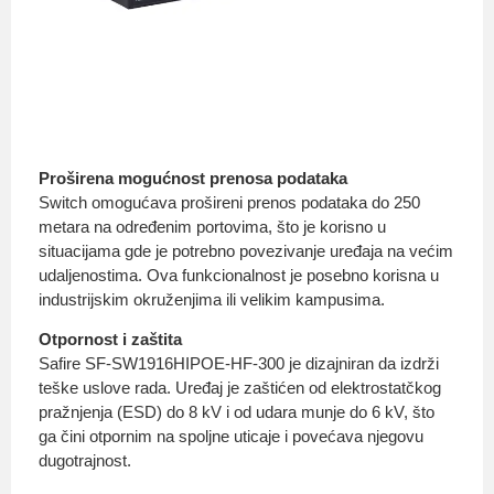
Proširena mogućnost prenosa podataka
Switch omogućava prošireni prenos podataka do 250
metara na određenim portovima, što je korisno u
situacijama gde je potrebno povezivanje uređaja na većim
udaljenostima. Ova funkcionalnost je posebno korisna u
industrijskim okruženjima ili velikim kampusima.
Otpornost i zaštita
Safire SF-SW1916HIPOE-HF-300 je dizajniran da izdrži
teške uslove rada. Uređaj je zaštićen od elektrostatčkog
pražnjenja (ESD) do 8 kV i od udara munje do 6 kV, što
ga čini otpornim na spoljne uticaje i povećava njegovu
dugotrajnost.