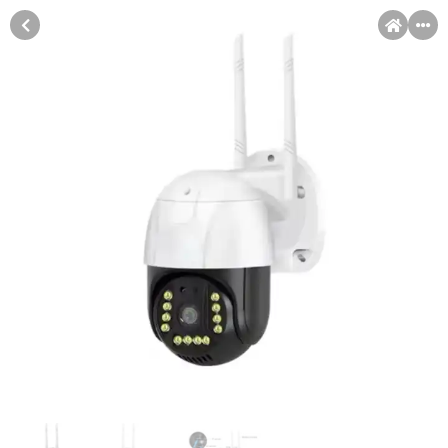
MENI
Račun
Pomoć pri kupovini
Kupovina na rate