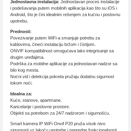
Jednostavna instalacija:
Jednostavan proces instalacije
i podešavanja putem mobilnih aplikacija kao što su iOS i
Android, što je čini idealnim rešenjem za kućnu i poslovnu
upotrebu.
Prednosti:
Povezivanje putem WiFi-a smanjuje potrebu za
kablovima, čineći instalaciju bržom i čistijom.
ONVIF kompatibilnost omogućava lako integrisanje sa
drugim uređajima.
Podrška za mobilne aplikacije za jednostavan nadzor sa
bilo kog mesta.
Noćni vid i detekcija pokreta pružaju dodatnu sigurnost
tokom noći.
Idealna za:
Kuće, stanove, apartmane.
Kancelarije i poslovne prostore.
Objekti sa potrebom za 24/7 nadzorom i sigurnošću.
Smart kamera IP WiFi Onvif P20 pruža visok nivo
sigurnosti uz lakoću upotrebe i napredne funkcionalnosti,