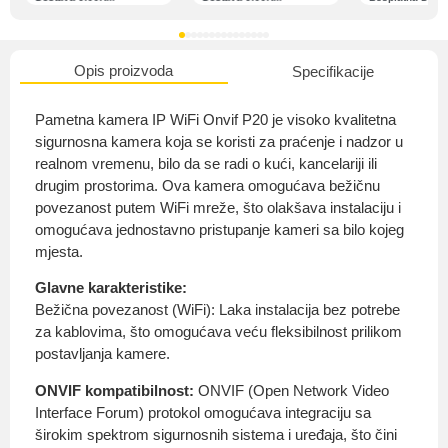
Opis proizvoda
Specifikacije
O nama
Pametna kamera IP WiFi Onvif P20 je visoko kvalitetna
sigurnosna kamera koja se koristi za praćenje i nadzor u
realnom vremenu, bilo da se radi o kući, kancelariji ili
drugim prostorima. Ova kamera omogućava bežičnu
Privatnost kupca
povezanost putem WiFi mreže, što olakšava instalaciju i
omogućava jednostavno pristupanje kameri sa bilo kojeg
mjesta.
Glavne karakteristike:
Bežična povezanost (WiFi): Laka instalacija bez potrebe
Uvjeti i odredbe
za kablovima, što omogućava veću fleksibilnost prilikom
postavljanja kamere.
ONVIF kompatibilnost:
ONVIF (Open Network Video
Interface Forum) protokol omogućava integraciju sa
širokim spektrom sigurnosnih sistema i uređaja, što čini