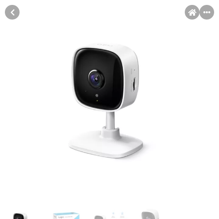
MENI
Račun
Pomoć pri kupovini
Kupovina na rate
Kupovina na rate