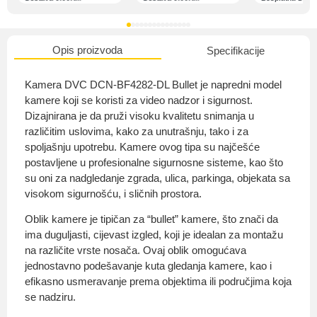
Opis proizvoda
Specifikacije
O nama
Kamera DVC DCN-BF4282-DL Bullet je napredni model
kamere koji se koristi za video nadzor i sigurnost.
Dizajnirana je da pruži visoku kvalitetu snimanja u
različitim uslovima, kako za unutrašnju, tako i za
Privatnost kupca
spoljašnju upotrebu. Kamere ovog tipa su najčešće
postavljene u profesionalne sigurnosne sisteme, kao što
su oni za nadgledanje zgrada, ulica, parkinga, objekata sa
visokom sigurnošću, i sličnih prostora.
Oblik kamere je tipičan za “bullet” kamere, što znači da
Uvjeti i odredbe
ima duguljasti, cijevast izgled, koji je idealan za montažu
na različite vrste nosača. Ovaj oblik omogućava
jednostavno podešavanje kuta gledanja kamere, kao i
efikasno usmeravanje prema objektima ili područjima koja
se nadziru.