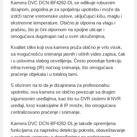
Kamera DVC DCN-BF4282-DL se odlikuje robusnim
dizajnom, pogodna je za spoljašnju upotrebu i može da
izdrži razne vremenske uslove, uključujući kišu, maglu i
ekstremne temperature. Obično je otporna na vlagu i
prašinu, što je čini otpornom na spoljne uticaje i
omogućava dugotrajan rad u svim okruženjima.
Kvalitet slike koji ova kamera pruža obično je vrlo visok,
sa mogućnošću snimanja jasnih i oštrih video zapisa, čak
i u uslovima slabog osvetljenja. Često poseduje funkciju
infracrvenog (IR) noćnog snimanja, što omogućava
praćenje objekata i u totalnoj tami.
S obzirom na to da je dizajnirana za profesionalnu
upotrebu, ova kamera se obično povezuje sa drugim
sigurnosnim uređajima, kao što su DVR sistemi ili NVR
uređaji, kroz koaksijalne ili IP mreže, što omogućava
centralizovano praćenje i snimanje.
Kamera DVC DCN-BF4282-DL je takođe opremljena
funkcijama za naprednu detekciju pokreta, obaveštavanje
u realnom vremenu o događanjima na nadziranom