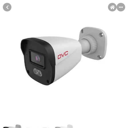
MENI
Račun
Pomoć pri kupovini
Kupovina na rate
Kupovina na rate
Sve je lakše kad se podijeli!