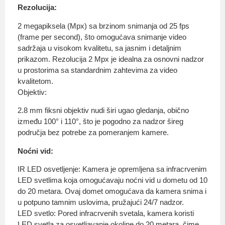
Rezolucija:
2 megapiksela (Mpx) sa brzinom snimanja od 25 fps
(frame per second), što omogućava snimanje video
sadržaja u visokom kvalitetu, sa jasnim i detaljnim
prikazom. Rezolucija 2 Mpx je idealna za osnovni nadzor
u prostorima sa standardnim zahtevima za video
kvalitetom.
Objektiv:
2.8 mm fiksni objektiv nudi širi ugao gledanja, obično
između 100° i 110°, što je pogodno za nadzor šireg
područja bez potrebe za pomeranjem kamere.
Noćni vid:
IR LED osvetljenje: Kamera je opremljena sa infracrvenim
LED svetlima koja omogućavaju noćni vid u dometu od 10
do 20 metara. Ovaj domet omogućava da kamera snima i
u potpuno tamnim uslovima, pružajući 24/7 nadzor.
LED svetlo: Pored infracrvenih svetala, kamera koristi
LED svetla za osvetljavanje okoline do 20 metara, čime