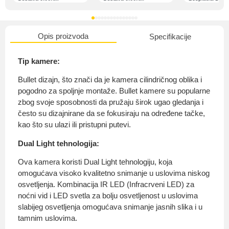
Opis proizvoda
Specifikacije
O nama
Tip kamere:
Bullet dizajn, što znači da je kamera cilindričnog oblika i
pogodno za spoljnje montaže. Bullet kamere su popularne
Privatnost kupca
zbog svoje sposobnosti da pružaju širok ugao gledanja i
često su dizajnirane da se fokusiraju na određene tačke,
kao što su ulazi ili pristupni putevi.
Dual Light tehnologija:
Uvjeti i odredbe
Ova kamera koristi Dual Light tehnologiju, koja
omogućava visoko kvalitetno snimanje u uslovima niskog
osvetljenja. Kombinacija IR LED (Infracrveni LED) za
noćni vid i LED svetla za bolju osvetljenost u uslovima
slabijeg osvetljenja omogućava snimanje jasnih slika i u
tamnim uslovima.