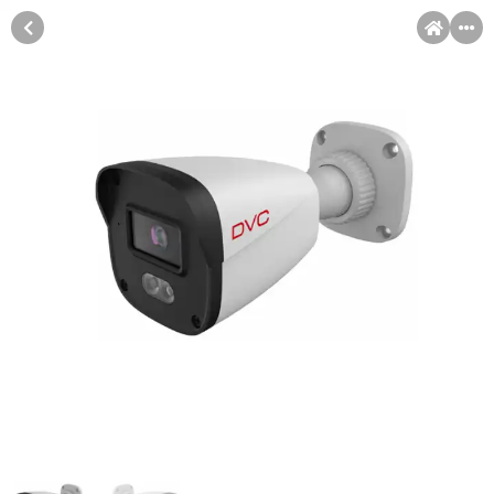
MENI
Račun
Pomoć pri kupovini
Kupovina na rate