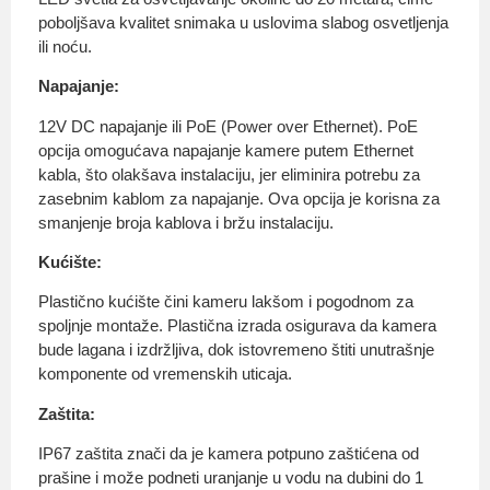
poboljšava kvalitet snimaka u uslovima slabog osvetljenja
ili noću.
Napajanje:
12V DC napajanje ili PoE (Power over Ethernet). PoE
opcija omogućava napajanje kamere putem Ethernet
kabla, što olakšava instalaciju, jer eliminira potrebu za
zasebnim kablom za napajanje. Ova opcija je korisna za
smanjenje broja kablova i bržu instalaciju.
Kućište:
Plastično kućište čini kameru lakšom i pogodnom za
spoljnje montaže. Plastična izrada osigurava da kamera
bude lagana i izdržljiva, dok istovremeno štiti unutrašnje
komponente od vremenskih uticaja.
Zaštita:
IP67 zaštita znači da je kamera potpuno zaštićena od
prašine i može podneti uranjanje u vodu na dubini do 1