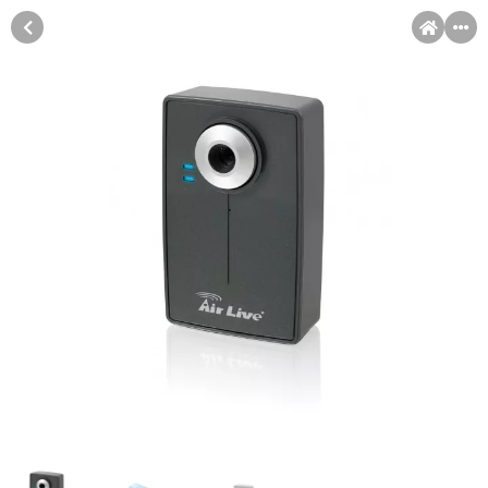
MENI
Račun
Pomoć pri kupovini
Kupovina na rate
Sve je lakše kad se podijeli!
Kupovinu na rate možete obaviti ukoliko posjedujete jednu od
Kupovina na rate
slikovito prikazanih kartica ispod.