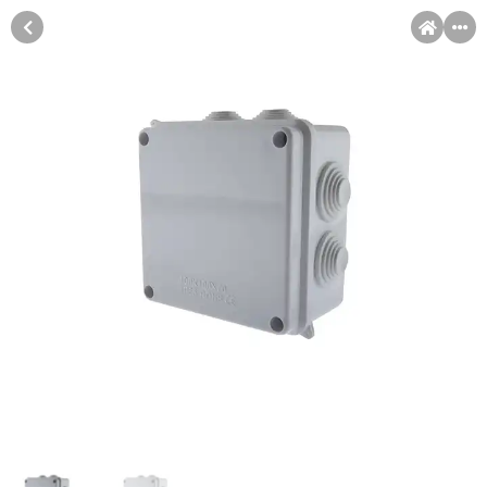
MENI
Račun
Pomoć pri kupovini
Kupovina na rate
Sve je lakše kad se podijeli!
Kupovinu na rate možete obaviti ukoliko posjedujete jednu od
Kupovina na rate
slikovito prikazanih kartica ispod.