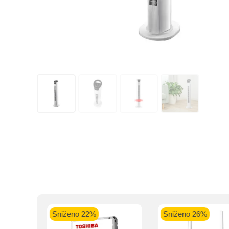
Kupovinu na r
Intesa Sanp
VISA Plati
ra
Sniženo 22%
Sniženo 26%