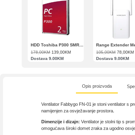
Beko Ugradbeni set N11 BBSE 123001 XD
HDD Toshiba P300 SMR 3.5″ 2TB SATA III
00
KM
178,00
KM
139,00
KM
105,00
KM
78,00
KM
va
Dostava 9.00KM
Dostava 9.00KM
Opis proizvoda
Spec
Ventilator Fabbygo FN-01 je stoni ventilator s 
namijenjen za osvježavanje prostora.
Dimenzije i dizajn:
Ventilator je stolni tip s pr
omogućava široki domet zraka za ugodno osvje