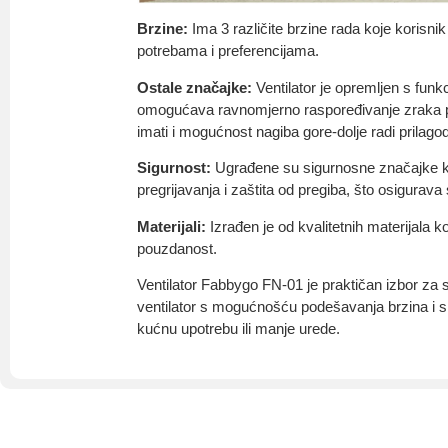
Brzine:
Ima 3 različite brzine rada koje korisn
potrebama i preferencijama.
Ostale značajke:
Ventilator je opremljen s funkc
omogućava ravnomjerno raspoređivanje zraka po
imati i mogućnost nagiba gore-dolje radi prilag
Sigurnost:
Ugrađene su sigurnosne značajke ka
pregrijavanja i zaštita od pregiba, što osigurava
Materijali:
Izrađen je od kvalitetnih materijala ko
pouzdanost.
Ventilator Fabbygo FN-01 je praktičan izbor za s
ventilator s mogućnošću podešavanja brzina i s
kućnu upotrebu ili manje urede.