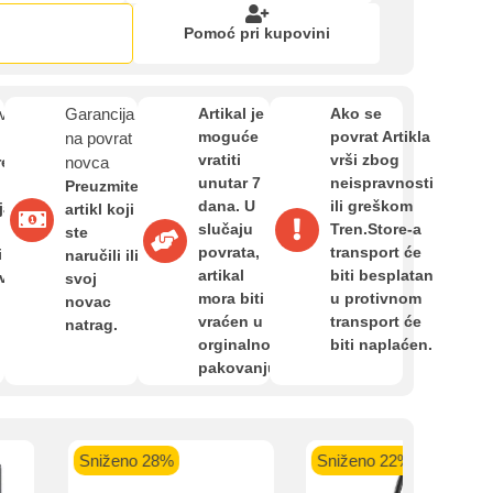
Zahtjev za reklamaciju
Pomoć pri kupovini
Informacije o dostavi
van
Garancija
Artikal je
Ako se
moguće
povrat Artikla
na povrat
vratiti
vrši zbog
O nama
re
novca
kartica ispod.
unutar 7
neispravnosti
Preuzmite
dana. U
ili greškom
ja,
artikl koji
slučaju
Tren.Store-a
ste
Privatnost kupca
povrata,
transport će
i
naručili ili
artikal
biti besplatan
avan
svoj
mora biti
u protivnom
novac
Uvjeti i odredbe
vraćen u
transport će
natrag.
 banka VISA
Sparkasse banka
Raiffeisen banka VISA
NL
orginalnom
biti naplaćen.
do 24 rate
MasterCard
Magic Card do 36 rata
MasterC
pakovanju.
Shop'n'Fun do 36 rata
Sniženo 28%
Sniženo 22%