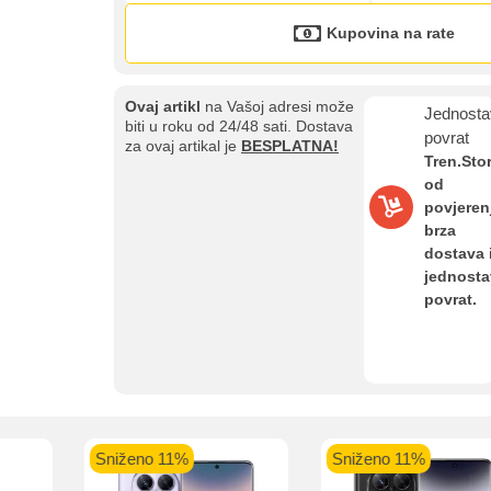
Kupovina na rate
Ovaj artikl
na Vašoj adresi može
Jednosta
biti u roku od 24/48 sati. Dostava
Kupovina na rate
povrat
za ovaj artikal je
BESPLATNA!
Sve je lakše kad se podijeli!
Tren.Sto
ate možete obaviti ukoliko posjedujete jednu od slikovito prikazanih 
od
povjeren
brza
dostava 
jednost
povrat.
aolo banka
Intesa Sanpaolo banka
UniCredit banka
UniCredit
num do 12
VISA Inspire do 12 rata
MasterCard Obročna
Obročna 
ta
do 24 rate
Pomoć pri kupovini
Sniženo 11%
Sniženo 11%
Bit će uračunati bankarski troškovi u iznosi od 3.5%