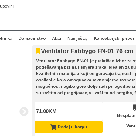
upovini
ehnika
Domaćinstvo
Alati
Namještaj
Kancelarijski pribor
Ventilator Fabbygo FN-01 76 cm
Ventilator Fabbygo FN-01 je praktičan izbor za 
podešavanja brzina i smjera zraka, idealan za ku
kvalitetnih materijala koji osiguravaju trajnost 
oscilacije koja omogućava ravnomjerno raspoređi
mogućnost nagiba gore-dolje radi prilagodbe sm
su zaštita od pregrijavanja i zaštita od pregiba,
71.00KM
Besplatn
Venti
Dodaj u korpu