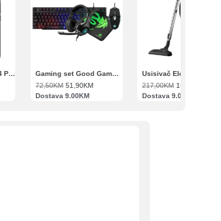
Xiaomi Redmi Note 14 Pro 8GB 256GB Crni
Gaming set Good Game Tastatura, Miš, Slušalice i podloga za miš
72,50
KM
51,90
KM
217,00
KM
169,00
KM
Dostava 9.00KM
Dostava 9.00KM