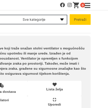
0
MENI
Sve kategorije
Pretraži
Račun
Pomoć pri kupovini
sve koji traže snažan stolni ventilator s mogućnošću
ćnu upotrebu ili manje urede. Izrađen je od
i pouzdanost. Ventilator je opremljen s funkcijom
Kupovina na rate
vanje zraka po prostoriji. Također, može imati i
jera zraka. građene su sigurnosne značajke kao što
 što osigurava sigurnost tijekom korištenja.
Lista želja
Lista želja
a dostava
Upoređeni proizvodi
latori
Uporedi