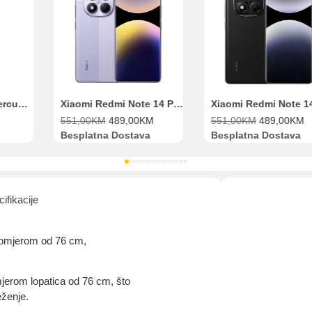
Range Extender Mercusys AX3000 ME80X Wi-Fi 6
Xiaomi Redmi Note 14 Pro 8GB 256GB Ljubičasti
551,00
KM
489,00
KM
551,00
KM
489,00
KM
Besplatna Dostava
Besplatna Dostava
ifikacije
promjerom od 76 cm,
omjerom lopatica od 76 cm, što
ženje.