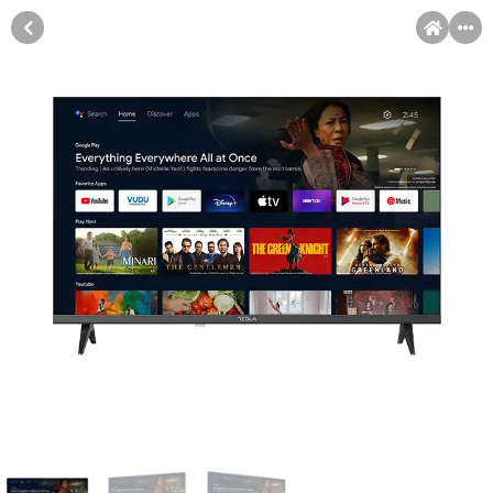
MENI
Račun
Pomoć pri kupovini
Kupovina na rate