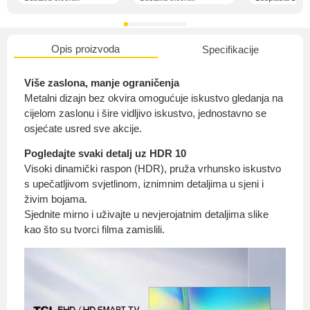
Opis proizvoda
Specifikacije
O nama
Više zaslona, ​​manje ograničenja
Metalni dizajn bez okvira omogućuje iskustvo gledanja na
cijelom zaslonu i šire vidljivo iskustvo, jednostavno se
osjećate usred sve akcije.
Privatnost kupca
Pogledajte svaki detalj uz HDR 10
Visoki dinamički raspon (HDR), pruža vrhunsko iskustvo
s upečatljivom svjetlinom, iznimnim detaljima u sjeni i
živim bojama.
Sjednite mirno i uživajte u nevjerojatnim detaljima slike
Uvjeti i odredbe
kao što su tvorci filma zamislili.