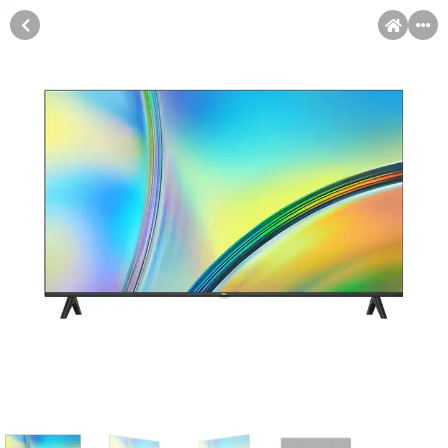
MENI
Račun
Pomoć pri kupovini
Kupovina na rate