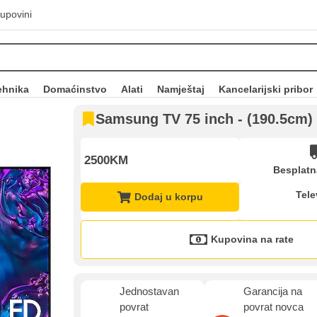
upovini
ehnika
Domaćinstvo
Alati
Namještaj
Kancelarijski pribor
Samsung TV 75 inch - (190.5c
2500KM
Besplatn
Tele
Dodaj u korpu
Kupovina na rate
Kupovina na rate
Sve je lakše kad se podijeli!
ate možete obaviti ukoliko posjedujete jednu od slikovito prikazanih 
Jednostavan
Garancija na
povrat
povrat novca