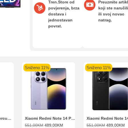
Tren.Store od
Preuzmite artik
povjerenja, brza
koji ste naručil
aolo banka
Intesa Sanpaolo banka
UniCredit banka
UniCredit
dostava i
ili svoj novac
num do 12
VISA Inspire do 12 rata
MasterCard Obročna
Obročna 
jednostavan
natrag.
ta
do 24 rate
povrat.
Pomoć pri kupovini
Bit će uračunati bankarski troškovi u iznosi od 3.5%
Sniženo 11%
Sniženo 11%
Range Extender Mercusys AX3000 ME80X Wi-Fi 6
Xiaomi Redmi Note 14 Pro 8GB 256GB Ljubičasti
551,00
KM
489,00
KM
551,00
KM
489,00
KM