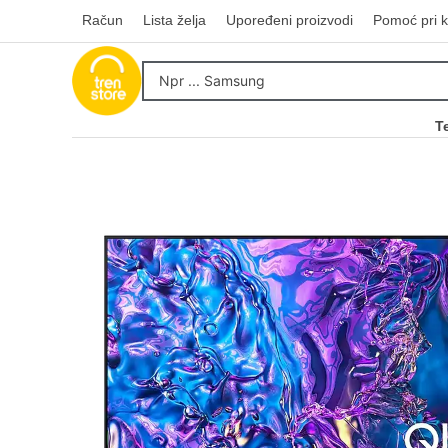
Račun
Lista želja
Upoređeni proizvodi
Pomoć pri k
T
Kupovinu na r