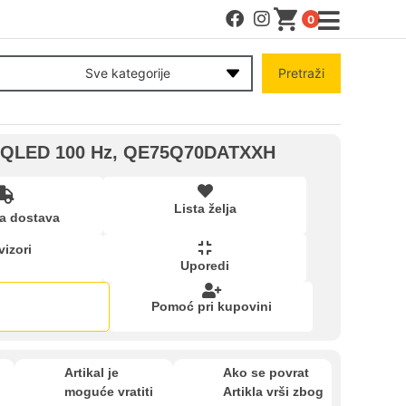
0
MENI
Sve kategorije
Pretraži
Račun
m) QLED 100 Hz, QE75Q70DATXXH
Pomoć pri kupovini
Lista želja
a dostava
Kupovina na rate
vizori
Uporedi
Lista želja
Pomoć pri kupovini
kartica ispod.
Upoređeni proizvodi
Artikal je
Ako se povrat
moguće vratiti
Artikla vrši zbog