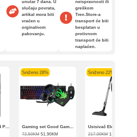
unutar 7 dana. U
neispravnosti ili
Zahtjev za reklamaciju
l
slučaju povrata,
greškom
i
artikal mora biti
Tren.Store-a
 banka VISA
Sparkasse banka
Raiffeisen banka VISA
NL
vraćen u
transport će biti
do 24 rate
MasterCard
Magic Card do 36 rata
MasterC
Informacije o dostavi
orginalnom
besplatan u
Shop'n'Fun do 36 rata
pakovanju.
protivnom
transport će biti
O nama
naplaćen.
Privatnost kupca
Sniženo 28%
Sniženo 22%
Uvjeti i odredbe
Xiaomi Redmi Note 14 Pro 8GB 256GB Crni
Gaming set Good Game Tastatura, Miš, Slušalice i podloga za miš
72,50
KM
51,90
KM
217,00
KM
169,00
KM