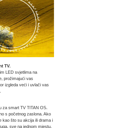
ht TV.
enim LED svjetlima na
te, prožimajući vas
or izgleda veći i uvlači vas
.
ormu za smart TV TITAN OS.
avno s početnog zaslona. Ako
 kao što su akcija ili drama i
usluga, sve na jednom mjestu.