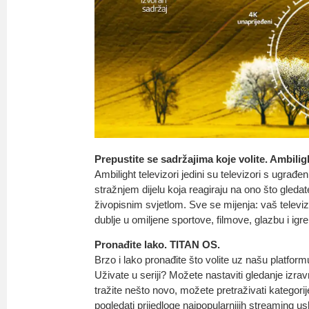
Prepustite se sadržajima koje volite. Ambilig
Ambilight televizori jedini su televizori s ugrađ
stražnjem dijelu koja reagiraju na ono što gleda
živopisnim svjetlom. Sve se mijenja: vaš televiz
dublje u omiljene sportove, filmove, glazbu i igre
Pronađite lako. TITAN OS.
Brzo i lako pronađite što volite uz našu platf
Uživate u seriji? Možete nastaviti gledanje izr
tražite nešto novo, možete pretraživati kategorije
pogledati prijedloge najpopularnijih streaming 