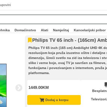
upovini
ehnika
Domaćinstvo
Alati
Namještaj
Kancelarijski pribor
Philips TV 65 inch - (165cm) Am
Philips TV 65 inch (165 cm) Ambilight UHD 4K 
rezolucijom koja pruža izuzetno oštre i detaljne
dimenziju, šireći svetlo na zid iza televizora i 
slike i verne boje, ovaj TV je savršen za filmove,
funkcijama i povezivanjem s internetom, pruža 
platformama.
1449.00KM
Besplatn
Televizori
Dodaj u korpu