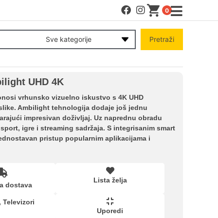
0
MENI
Sve kategorije
Pretraži
Račun
bilight UHD 4K
Pomoć pri kupovini
donosi vrhunsko vizuelno iskustvo s 4K UHD
 slike. Ambilight tehnologija dodaje još jednu
stvarajući impresivan doživljaj. Uz naprednu obradu
Kupovina na rate
 sport, igre i streaming sadržaja. S integrisanim smart
jednostavan pristup popularnim aplikacijama i
Lista želja
Lista želja
a dostava
Upoređeni proizvodi
,
Televizori
Uporedi