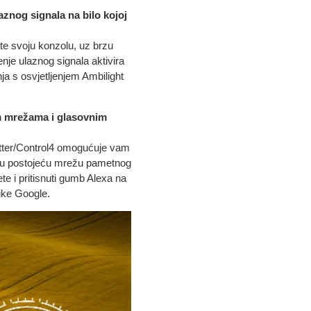
znog signala na bilo kojoj
e svoju konzolu, uz brzu
nje ulaznog signala aktivira
ja s osvjetljenjem Ambilight
m mrežama i glasovnim
tter/Control4 omogućuje vam
te u postojeću mrežu pametnog
e i pritisnuti gumb Alexa na
nike Google.