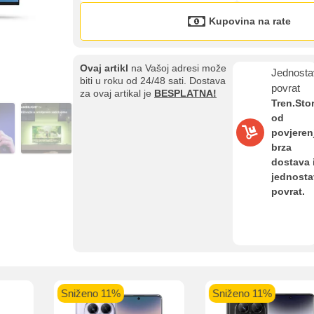
Kupovina na rate
Ovaj artikl
na Vašoj adresi može
Jednosta
biti u roku od 24/48 sati. Dostava
povrat
za ovaj artikal je
BESPLATNA!
Tren.Sto
od
povjeren
Kupovina na rate
brza
Sve je lakše kad se podijeli!
dostava 
ate možete obaviti ukoliko posjedujete jednu od slikovito prikazanih 
jednost
povrat.
aolo banka
Intesa Sanpaolo banka
UniCredit banka
UniCredit
num do 12
VISA Inspire do 12 rata
MasterCard Obročna
Obročna 
o 11%
Sniženo 11%
Sniženo 
ta
do 24 rate