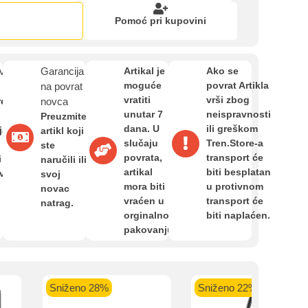
Zahtjev za reklamaciju
Pomoć pri kupovini
Informacije o dostavi
van
Garancija
Artikal je
Ako se
moguće
povrat Artikla
na povrat
vratiti
vrši zbog
O nama
re
novca
unutar 7
neispravnosti
Preuzmite
dana. U
ili greškom
ja,
artikl koji
slučaju
Tren.Store-a
ste
Privatnost kupca
povrata,
transport će
i
naručili ili
kartica ispod.
artikal
biti besplatan
avan
svoj
mora biti
u protivnom
novac
Uvjeti i odredbe
vraćen u
transport će
natrag.
orginalnom
biti naplaćen.
pakovanju.
 banka VISA
Sparkasse banka
Raiffeisen banka VISA
NL
do 24 rate
MasterCard
Magic Card do 36 rata
MasterC
28%
Sniženo 22%
Sniženo 23
Shop'n'Fun do 36 rata