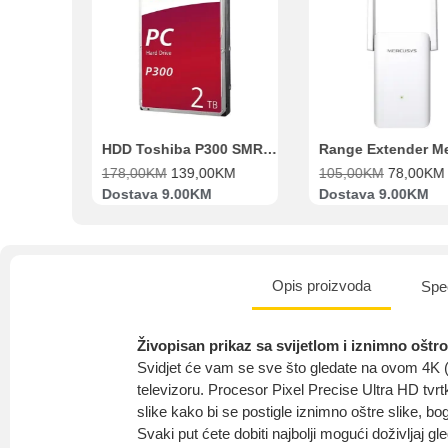
HDD Toshiba P300 SMR 3.5″ 2TB SATA III
Range Extender Mercusys AX3000 ME80X Wi-Fi 6
00
KM
139,00
KM
105,00
KM
78,00
KM
551,00
ava 9.00KM
Dostava 9.00KM
Bespla
Opis proizvoda
Spec
Živopisan prikaz sa svijetlom i iznimno oštr
Svidjet će vam se sve što gledate na ovom 4K
televizoru. Procesor Pixel Precise Ultra HD tvrtk
slike kako bi se postigle iznimno oštre slike, bog
Svaki put ćete dobiti najbolji mogući doživljaj gl