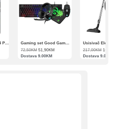
Gaming set Good Game Tastatura, Miš, Slušalice i podloga za miš
Usisivač Electrolux EB31C1UG
51,90
KM
217,00
KM
169,00
KM
78,00
KM
59
9.00KM
Dostava 9.00KM
Dostava 9.