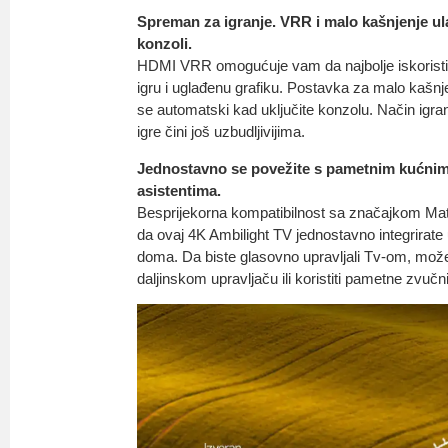
Spreman za igranje. VRR i malo kašnjenje ula
konzoli.
HDMI VRR omogućuje vam da najbolje iskoristit
igru i uglađenu grafiku. Postavka za malo kašnje
se automatski kad uključite konzolu. Način igran
igre čini još uzbudljivijima.
Jednostavno se povežite s pametnim kućni
asistentima.
Besprijekorna kompatibilnost sa značajkom Ma
da ovaj 4K Ambilight TV jednostavno integrira
doma. Da biste glasovno upravljali Tv-om, možet
daljinskom upravljaču ili koristiti pametne zvuč