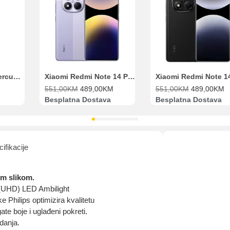
Pomoć pri kupovini
Bit će uračunati bankarski troškovi u iznosi od 3.5%
Xiaomi Redmi Note 14 Pro 8GB 256GB Ljubičasti
Xiaomi Redmi Note 14 Pro 8GB 256GB Crni
KM
489,00
KM
551,00
KM
489,00
KM
72,50
KM
tna Dostava
Besplatna Dostava
Dostava 
ifikacije
om slikom.
 (UHD) LED Ambilight
e Philips optimizira kvalitetu
ate boje i uglađeni pokreti.
edanja.