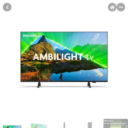
MENI
Račun
Pomoć pri kupovini
Kupovina na rate