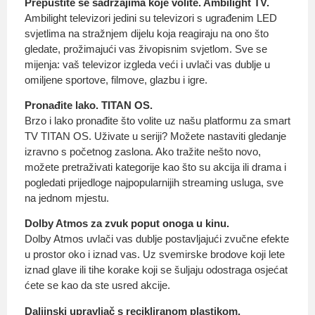
Prepustite se sadržajima koje volite. Ambilight TV.
Ambilight televizori jedini su televizori s ugrađenim LED
svjetlima na stražnjem dijelu koja reagiraju na ono što
gledate, prožimajući vas živopisnim svjetlom. Sve se
mijenja: vaš televizor izgleda veći i uvlači vas dublje u
omiljene sportove, filmove, glazbu i igre.
Pronađite lako. TITAN OS.
Brzo i lako pronađite što volite uz našu platformu za smart
TV TITAN OS. Uživate u seriji? Možete nastaviti gledanje
izravno s početnog zaslona. Ako tražite nešto novo,
možete pretraživati kategorije kao što su akcija ili drama i
pogledati prijedloge najpopularnijih streaming usluga, sve
na jednom mjestu.
Dolby Atmos za zvuk poput onoga u kinu.
Dolby Atmos uvlači vas dublje postavljajući zvučne efekte
u prostor oko i iznad vas. Uz svemirske brodove koji lete
iznad glave ili tihe korake koji se šuljaju odostraga osjećat
ćete se kao da ste usred akcije.
Daljinski upravljač s recikliranom plastikom.