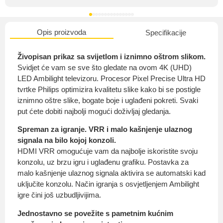
Opis proizvoda
Specifikacije
O nama
Živopisan prikaz sa svijetlom i iznimno oštrom slikom.
Svidjet će vam se sve što gledate na ovom 4K (UHD)
LED Ambilight televizoru. Procesor Pixel Precise Ultra HD
tvrtke Philips optimizira kvalitetu slike kako bi se postigle
Privatnost kupca
iznimno oštre slike, bogate boje i uglađeni pokreti. Svaki
put ćete dobiti najbolji mogući doživljaj gledanja.
Spreman za igranje. VRR i malo kašnjenje ulaznog
signala na bilo kojoj konzoli.
HDMI VRR omogućuje vam da najbolje iskoristite svoju
Uvjeti i odredbe
konzolu, uz brzu igru i uglađenu grafiku. Postavka za
malo kašnjenje ulaznog signala aktivira se automatski kad
uključite konzolu. Način igranja s osvjetljenjem Ambilight
igre čini još uzbudljivijima.
Jednostavno se povežite s pametnim kućnim