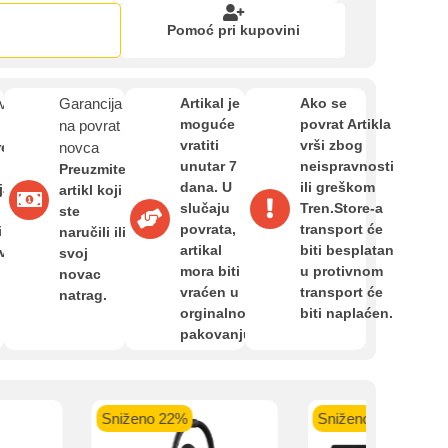
Zahtjev za reklamaciju
Pomoć pri kupovini
Informacije o dostavi
van
Garancija
Artikal je
Ako se
moguće
povrat Artikla
na povrat
vratiti
vrši zbog
O nama
re
novca
unutar 7
neispravnosti
Preuzmite
dana. U
ili greškom
ja,
artikl koji
slučaju
Tren.Store-a
ste
Privatnost kupca
povrata,
transport će
i
naručili ili
artikal
biti besplatan
avan
svoj
mora biti
u protivnom
novac
Uvjeti i odredbe
vraćen u
transport će
natrag.
orginalnom
biti naplaćen.
pakovanju.
kartica ispod.
Sniženo 22%
Sniženo 23%