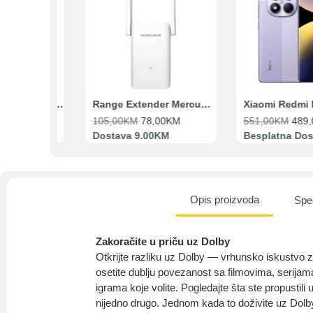
Intesa Sanp
VISA Plati
ra
HDD Toshiba P300 SMR 3.5″ 2TB SATA III
Range Extender Mercusys AX3000 ME80X Wi-Fi 6
KM
105,00
KM
78,00
KM
551,00
KM
489,00
K
Dostava 9.00KM
Besplatna Dostava
Opis proizvoda
Spec
Zakoračite u priču uz Dolby
Otkrijte razliku uz Dolby — vrhunsko iskustv
osetite dublju povezanost sa filmovima, serija
igrama koje volite. Pogledajte šta ste propustil
nijedno drugo. Jednom kada to doživite uz Dolby, 