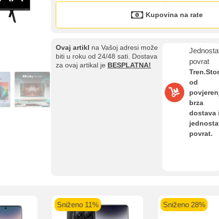
Kupovina na rate
Ovaj artikl
na Vašoj adresi može
Jednosta
biti u roku od 24/48 sati. Dostava
povrat
za ovaj artikal je
BESPLATNA!
Tren.Sto
od
povjeren
brza
dostava 
jednost
povrat.
Kupovina na rate
Sve je lakše kad se podijeli!
ate možete obaviti ukoliko posjedujete jednu od slikovito prikazanih 
Sniženo 11%
Sniženo 28%