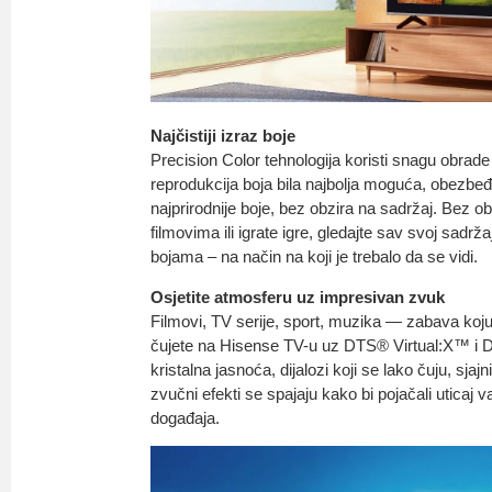
Najčistiji izraz boje
Precision Color tehnologija koristi snagu obrade 
reprodukcija boja bila najbolja moguća, obezbeđuj
najprirodnije boje, bez obzira na sadržaj. Bez obz
filmovima ili igrate igre, gledajte sav svoj sadrž
bojama – na način na koji je trebalo da se vidi.
Osjetite atmosferu uz impresivan zvuk
Filmovi, TV serije, sport, muzika — zabava koju v
čujete na Hisense TV-u uz DTS® Virtual:X™ i 
kristalna jasnoća, dijalozi koji se lako čuju, sjajni
zvučni efekti se spajaju kako bi pojačali uticaj v
događaja.