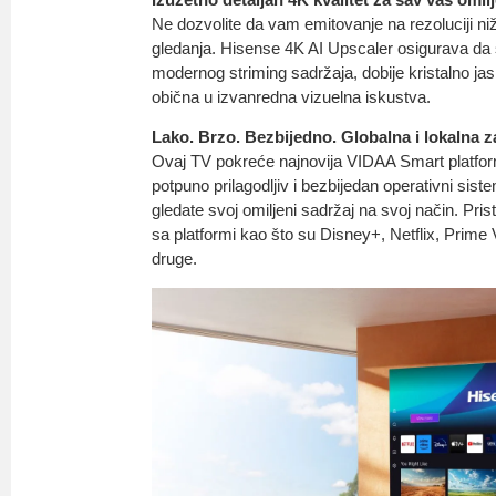
Ne dozvolite da vam emitovanje na rezoluciji niž
gledanja. Hisense 4K AI Upscaler osigurava da s
modernog striming sadržaja, dobije kristalno jasn
obična u izvanredna vizuelna iskustva.
Lako. Brzo. Bezbijedno. Globalna i lokalna z
Ovaj TV pokreće najnovija VIDAA Smart platforma,
potpuno prilagodljiv i bezbijedan operativni sis
gledate svoj omiljeni sadržaj na svoj način. Prist
sa platformi kao što su Disney+, Netflix, Prim
druge.