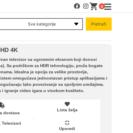
0
MENI
Sve kategorije
Pretraži
Račun
UHD 4K
Pomoć pri kupovini
ivan televizor sa ogromnim ekranom koji donosi
sela). Sa podrškom za HDR tehnologiju, pruža bogate
nama. Idealna je opcija za velike prostorije,
Kupovina na rate
 sistem omogućava jednostavan pristup aplikacijama i
ogućavaju lako povezivanje sa spoljnim uređajima.
 i igranje video igara u visokom kvalitetu.
Lista želja
Lista želja
a dostava
Upoređeni proizvodi
,
Televizori
Uporedi