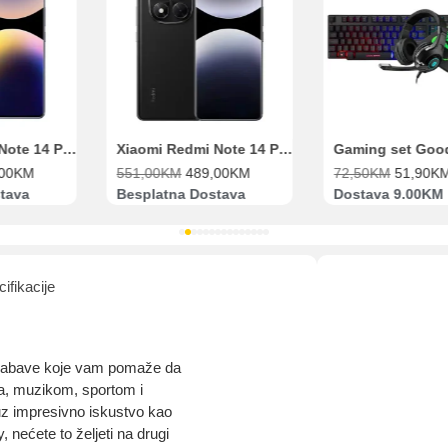
aolo banka
Intesa Sanpaolo banka
UniCredit banka
UniCredit
num do 12
VISA Inspire do 12 rata
MasterCard Obročna
Obročna 
ta
do 24 rate
Xiaomi Redmi Note 14 Pro 8GB 256GB Ljubičasti
Xiaomi Redmi Note 14 Pro 8GB 256GB Crni
M
551,00
KM
489,00
KM
72,50
KM
51,90
KM
Pomoć pri kupovini
Besplatna Dostava
Dostava 9.00KM
Bit će uračunati bankarski troškovi u iznosi od 3.5%
ifikacije
o zabave koje vam pomaže da
ma, muzikom, sportom i
i uz impresivno iskustvo kao
nećete to željeti na drugi