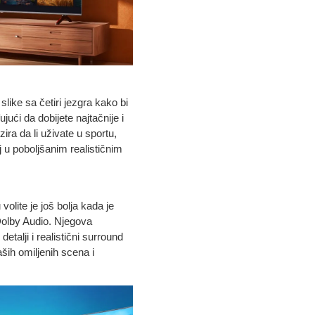
slike sa četiri jezgra kako bi
ući da dobijete najtačnije i
ira da li uživate u sportu,
aj u poboljšanim realističnim
olite je još bolja kada je
Dolby Audio. Njegova
 detalji i realistični surround
aših omiljenih scena i