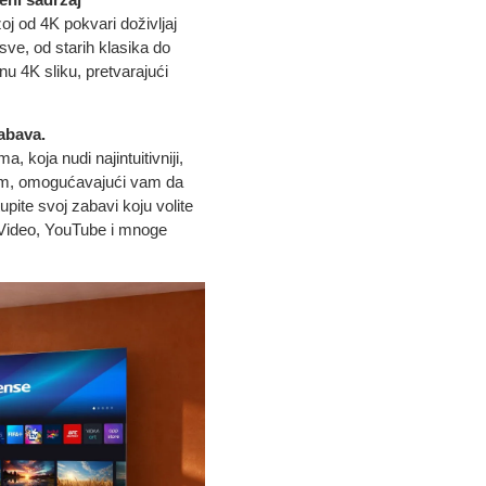
oj od 4K pokvari doživljaj
ve, od starih klasika do
u 4K sliku, pretvarajući
abava.
 koja nudi najintuitivniji,
tem, omogućavajući vam da
upite svoj zabavi koju volite
e Video, YouTube i mnoge