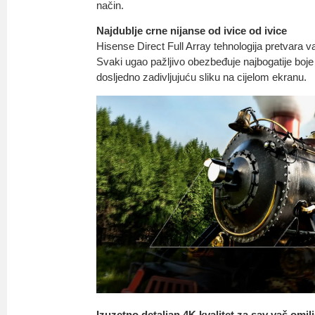
način.
Najdublje crne nijanse od ivice od ivice
Hisense Direct Full Array tehnologija pretvara v
Svaki ugao pažljivo obezbeđuje najbogatije boje 
dosljedno zadivljujuću sliku na cijelom ekranu.
Izuzetno detaljan 4K kvalitet za sav vaš omil