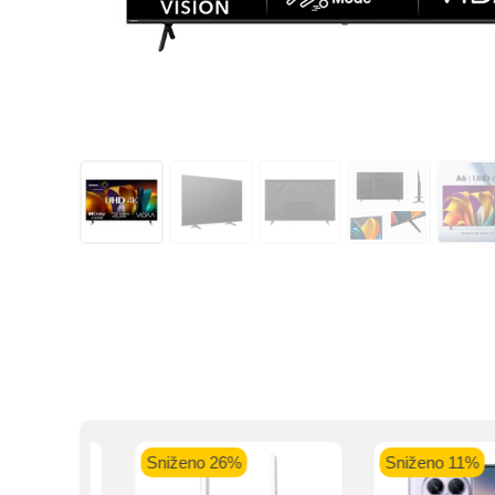
Kupovinu na r
Sniženo 26%
Sniženo 11%