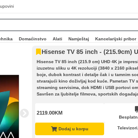
upovini
ehnika
Domaćinstvo
Alati
Namještaj
Kancelarijski pribor
Hisense TV 85 inch - (215.9cm) 
Hisense TV 85 inch (215.9 cm) UHD 4K je impres
izuzetnu sliku u 4K rezoluciji (3840 x 2160 pik
boje, dubok kontrast i detalje čak i u tamnim sce
stvarajući kino doživljaj kod kuće. Pametan TV
streaming servisima, dok HDMI i USB portovi om
Savršen za ljubitelje filmova, sportskih događaja
2119.00KM
Besplatn
Televizori
Dodaj u korpu