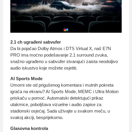
2.1 ch ugrađeni sabvufer
Da bi pojačao Dolby Atmos i DTS Virtual X, naš E7N
PRO ima moćno podešavanje 2.1 surround zvuka,
snažno ugrađeno u sabvufer stvarajući zaista neodoljivo
audio iskustvo koje možete osjetiti.
AI Sports Mode
Umorni ste od prigušenog komentara i mutnih pokreta
igrača na ekranu? AI Sports Mode, MEMC i Ultra Motion
priskaču u pomoć. Automatski detektujući prikaz
utakmice, poboljšava vizuelne i audio zapise za
stadionski osjećaj. Sada uživajte u svakom meču, u
svakoj akciji, besprijekorno.
Glasovna kontrola