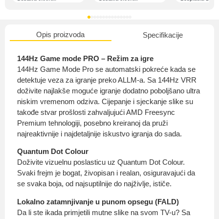
Opis proizvoda
Specifikacije
O nama
144Hz Game mode PRO – Režim za igre
144Hz Game Mode Pro se automatski pokreće kada se
detektuje veza za igranje preko ALLM-a. Sa 144Hz VRR
doživite najlakše moguće igranje dodatno poboljšano ultra
Privatnost kupca
niskim vremenom odziva. Cijepanje i sjeckanje slike su
takođe stvar prošlosti zahvaljujući AMD Freesync
Premium tehnologiji, posebno kreiranoj da pruži
najreaktivnije i najdetaljnije iskustvo igranja do sada.
Quantum Dot Colour
Uvjeti i odredbe
Doživite vizuelnu poslasticu uz Quantum Dot Colour.
Svaki frejm je bogat, živopisan i realan, osiguravajući da
se svaka boja, od najsuptilnije do najživlje, ističe.
Lokalno zatamnjivanje u punom opsegu (FALD)
Da li ste ikada primjetili mutne slike na svom TV-u? Sa