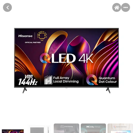
MENI
Račun
Pomoć pri kupovini
Kupovina na rate