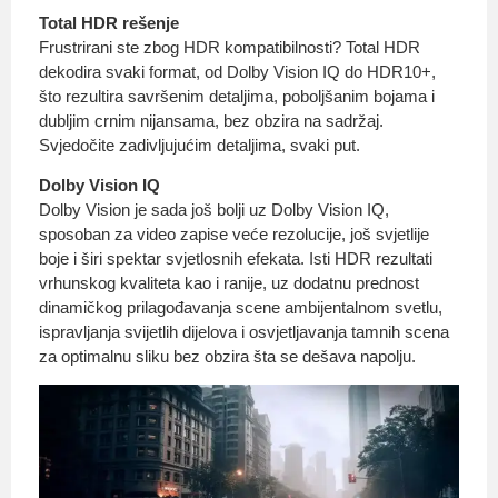
Total HDR rešenje
Frustrirani ste zbog HDR kompatibilnosti? Total HDR
dekodira svaki format, od Dolby Vision IQ do HDR10+,
što rezultira savršenim detaljima, poboljšanim bojama i
dubljim crnim nijansama, bez obzira na sadržaj.
Svjedočite zadivljujućim detaljima, svaki put.
Dolby Vision IQ
Dolby Vision je sada još bolji uz Dolby Vision IQ,
sposoban za video zapise veće rezolucije, još svjetlije
boje i širi spektar svjetlosnih efekata. Isti HDR rezultati
vrhunskog kvaliteta kao i ranije, uz dodatnu prednost
dinamičkog prilagođavanja scene ambijentalnom svetlu,
ispravljanja svijetlih dijelova i osvjetljavanja tamnih scena
za optimalnu sliku bez obzira šta se dešava napolju.