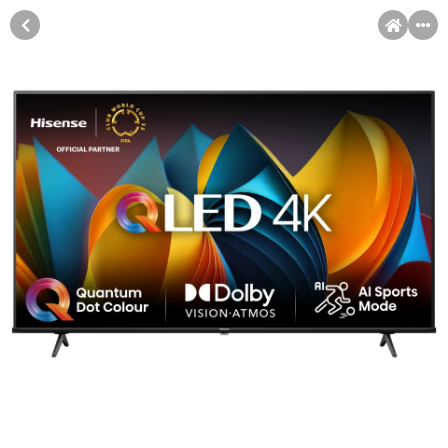
MENI
Račun
Pomoć pri kupovini
Kupovina na rate