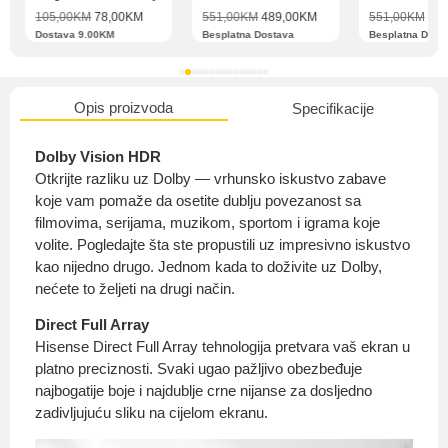
105,00
KM
78,00
KM
551,00
KM
489,00
KM
551,00
KM
489
Dostava 9.00KM
Besplatna Dostava
Besplatna Dost
O nama
Opis proizvoda
Specifikacije
Dolby Vision HDR
Otkrijte razliku uz Dolby — vrhunsko iskustvo zabave
Privatnost kupca
koje vam pomaže da osetite dublju povezanost sa
filmovima, serijama, muzikom, sportom i igrama koje
volite. Pogledajte šta ste propustili uz impresivno iskustvo
kao nijedno drugo. Jednom kada to doživite uz Dolby,
nećete to željeti na drugi način.
Uvjeti i odredbe
Direct Full Array
Hisense Direct Full Array tehnologija pretvara vaš ekran u
platno preciznosti. Svaki ugao pažljivo obezbeđuje
najbogatije boje i najdublje crne nijanse za dosljedno
zadivljujuću sliku na cijelom ekranu.