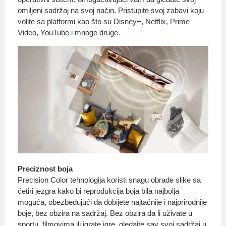
omiljeni sadržaj na svoj način. Pristupite svoj zabavi koju
volite sa platformi kao što su Disney+, Netflix, Prime
Video, YouTube i mnoge druge.
Preciznost boja
Precision Color tehnologija koristi snagu obrade slike sa
četiri jezgra kako bi reprodukcija boja bila najbolja
moguća, obezbeđujući da dobijete najtačnije i najprirodnije
boje, bez obzira na sadržaj. Bez obzira da li uživate u
sportu, filmovima ili igrate igre, gledajte sav svoj sadržaj u