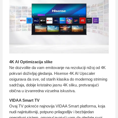
4K AI Optimizacija slike
Ne dozvolite da vam emitovanje na rezoluciji nižoj od 4K
pokvari doživljaj gledanja. Hisense 4K AI Upscaler
osigurava da sve, od starih klasika do modernog striming
sadržaja, dobije kristalno jasnu 4K sliku, pretvarajući
obična u izvanredna vizuelna iskustva.
VIDAA Smart TV
Ovaj TV pokreće najnovija VIDAA Smart platforma, koja
nudi najintuitivniji, potpuno prilagodljiv i bezbijedan
operativni sistem, omogućavajući vam da gledate svoj