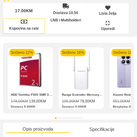
17.00KM
Dostava 10.50
Lista želja
Pomoć pri kupovini
Lista želja
LNB i Multiholderi
Bit će uračunati bankarski troškovi u iznosi od 3.5%
Kupovina na rate
Uporedi
Sniženo 22%
Sniženo 26%
Sniženo 11%
Upoređeni proizvodi
Zahtjev za reklamaciju
N11 BBSE 123001 XD
HDD Toshiba P300 SMR 3.5″ 2TB SATA III
Range Extender Mercusys AX3000 ME80X Wi-Fi 6
178,00
KM
139,00
KM
105,00
KM
78,00
KM
551,00
KM
489
Dostava 9.00KM
Dostava 9.00KM
Besplatna Dost
Informacije o dostavi
Opis proizvoda
Specifikacije