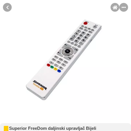
MENI
Račun
Pomoć pri kupovini
Kupovina na rate
Sve je lakše kad se podijeli!
Kupovinu na rate možete obaviti ukoliko posjedujete jednu od
slikovito prikazanih kartica ispod.
Kupovina na rate
Superior FreeDom daljinski upravljač Bijeli