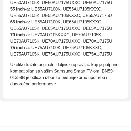
UE50AU7105K, UE50AU7175UXXC, UE50AU7175U
55 inch-a:
UE55AU7100K, UE55AU7105KXXC,
UE55AU7105K, UE55AU7105KXXC, UE55AU7175U
65 inch-a:
UE65AU7100K, UE65AU7105KXXC,
UE65AU7105K, UE65AU7175UXXC, UE65AU7175U
70 inch-a:
UE70AU7105KXXC, UE70AU7105K,
UE70AU7105K, UE70AU7175UXXC, UE70AU7175U
75 inch-a:
UE75AU7100K, UE75AU7105KXXC,
UE75AU7105K, UE75AU7175UXXC, UE75AU7175U
Ukoliko tražite originalni daljinski upravljač koji je potpuno
kompatibilan sa vašim Samsung Smart TV-om, BN59-
01358B je odličan izbor za besprijekornu upotrebu i
dugoročne performanse.