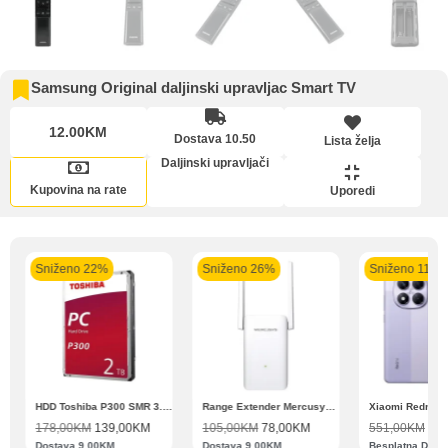
Lista želja
Intesa Sanpaolo
Intesa Sanpaolo
UniCredit banka
UniCre
Samsung Original daljinski upravljac Smart TV
banka VISA Platinum
banka VISA Inspire do
MasterCard Obročna
Obroč
do 12 rata
12 rata
do 24 rate
12.00KM
Dostava 10.50
Lista želja
Daljinski upravljači
Pomoć pri kupovini
Upoređeni proizvodi
Kupovina na rate
Uporedi
Bit će uračunati bankarski troškovi u iznosi od 3.5%
Sniženo 22%
Sniženo 26%
Sniženo 11%
Zahtjev za reklamaciju
Informacije o dostavi
N11 BBSE 123001 XD
HDD Toshiba P300 SMR 3.5″ 2TB SATA III
Range Extender Mercusys AX3000 ME80X Wi-Fi 6
178,00
KM
139,00
KM
105,00
KM
78,00
KM
551,00
KM
489
Dostava 9.00KM
Dostava 9.00KM
Besplatna Dost