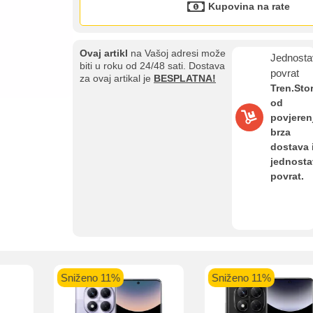
Kupovina na rate
Sve je lakše kad se podijeli!
ate možete obaviti ukoliko posjedujete jednu od slikovito prikazanih 
Ovaj artikl
na Vašoj adresi može
Jednosta
biti u roku od 24/48 sati. Dostava
povrat
za ovaj artikal je
BESPLATNA!
Tren.Sto
od
aolo banka
Intesa Sanpaolo banka
UniCredit banka
UniCredit
povjeren
num do 12
VISA Inspire do 12 rata
MasterCard Obročna
Obročna 
brza
ta
do 24 rate
dostava 
jednost
povrat.
Pomoć pri kupovini
Bit će uračunati bankarski troškovi u iznosi od 3.5%
Sniženo 11%
Sniženo 11%