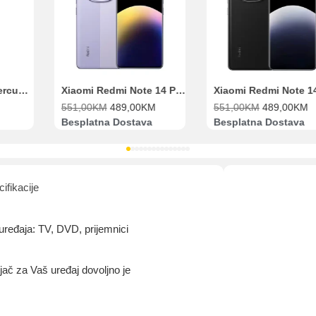
Range Extender Mercusys AX3000 ME80X Wi-Fi 6
Xiaomi Redmi Note 14 Pro 8GB 256GB Ljubičasti
551,00
KM
489,00
KM
551,00
KM
489,00
KM
Besplatna Dostava
Besplatna Dostava
ifikacije
 uređaja: TV, DVD, prijemnici
jač za Vaš uređaj dovoljno je