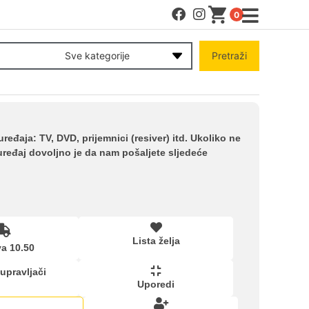
0
MENI
Sve kategorije
Pretraži
Račun
Pomoć pri kupovini
uređaja: TV, DVD, prijemnici (resiver) itd. Ukoliko ne
uređaj dovoljno je da nam pošaljete sljedeće
Kupovina na rate
Lista želja
Lista želja
a 10.50
Upoređeni proizvodi
 upravljači
Uporedi