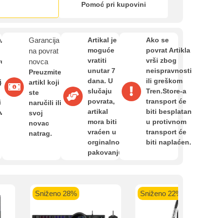
Zahtjev za reklamaciju
Pomoć pri kupovini
kartica ispod.
Informacije o dostavi
van
Garancija
Artikal je
Ako se
moguće
povrat Artikla
na povrat
vratiti
vrši zbog
re
novca
unutar 7
neispravnosti
O nama
Preuzmite
 banka VISA
Sparkasse banka
Raiffeisen banka VISA
NL
dana. U
ili greškom
ja,
artikl koji
do 24 rate
MasterCard
Magic Card do 36 rata
MasterC
slučaju
Tren.Store-a
ste
Shop'n'Fun do 36 rata
povrata,
transport će
i
naručili ili
Privatnost kupca
artikal
biti besplatan
avan
svoj
mora biti
u protivnom
novac
vraćen u
transport će
natrag.
Uvjeti i odredbe
orginalnom
biti naplaćen.
pakovanju.
Sniženo 28%
Sniženo 22%