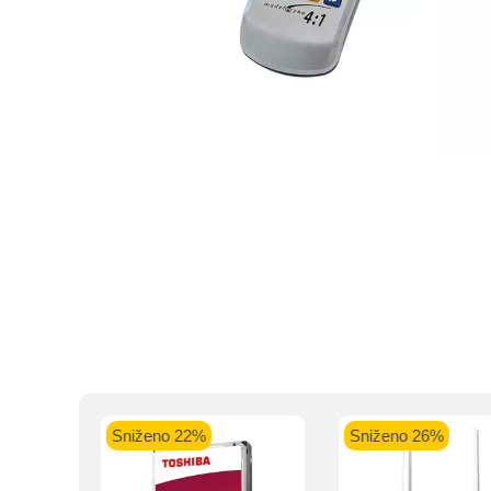
Kupovinu na r
Intesa Sanp
VISA Plati
ra
Sniženo 22%
Sniženo 26%