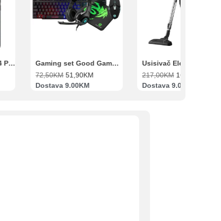
Xiaomi Redmi Note 14 Pro 8GB 256GB Crni
Gaming set Good Game Tastatura, Miš, Slušalice i podloga za miš
72,50
KM
51,90
KM
217,00
KM
169,00
KM
Dostava 9.00KM
Dostava 9.00KM