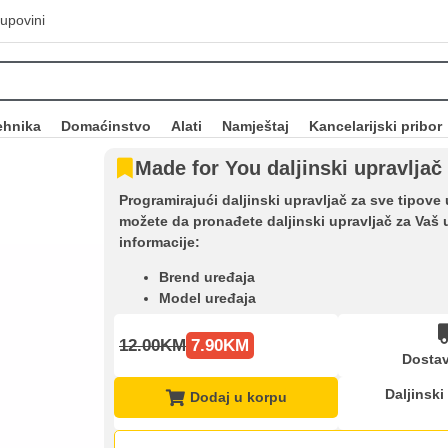
upovini
ehnika
Domaćinstvo
Alati
Namještaj
Kancelarijski pribor
Made for You daljinski upravljač
Programirajući daljinski upravljač za sve tipove 
možete da pronađete daljinski upravljač za Vaš 
informacije:
Brend uređaja
Model uređaja
12.00KM
7.90KM
Dostav
Daljinski
Dodaj u korpu
Kupovina na rate