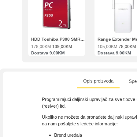
Beko Ugradbeni set N11 BBSE 123001 XD
HDD Toshiba P300 SMR 3.5″ 2TB SATA III
00
KM
178,00
KM
139,00
KM
105,00
KM
78,00
KM
va
Dostava 9.00KM
Dostava 9.00KM
Opis proizvoda
Spec
Programirajući daljinski upravljač za sve tipove
(resiver) itd.
Ukoliko ne možete da pronađete daljinski upravl
da nam pošaljete sljedeće informacije:
Brend uređaja