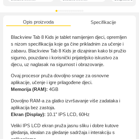
Opis proizvoda
Specifikacije
O nama
Blackview Tab 8 Kids je tablet namijenjen djeci, opremljen
s nizom specifikacija koje ga čine prikladnim za učenje i
zabavu. Blackview Tab 8 Kids je dizajniran kako bi pružio
sigurno, pouzdano i korisnički prijateljsko iskustvo za
Privatnost kupca
djecu, uz naglasak na sigurnost i obrazovanje.
Ovaj procesor pruža dovoljno snage za osnovne
aplikacije, učenje i igre prilagođene djeci.
Memorija (RAM):
4GB
Uvjeti i odredbe
Dovoljno RAM-a za glatko izvršavanje više zadataka i
aplikacija bez zastoja.
Ekran (Display):
10.1” IPS LCD, 60Hz
Veliki IPS LCD ekran pruža jasnu sliku i dobre kutove
gledanja, idealan za gledanje sadržaja i interakciju s