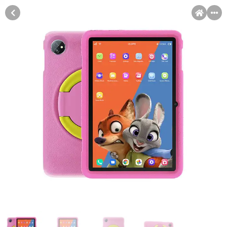
MENI
Račun
Pomoć pri kupovini
Kupovina na rate