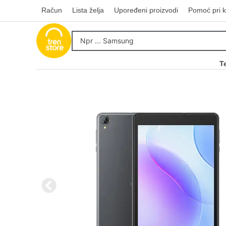
Račun
Lista želja
Upoređeni proizvodi
Pomoć pri k
T