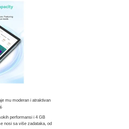
aje mu moderan i atraktivan
j.
okih performansi i 4 GB
e nosi sa više zadataka, od