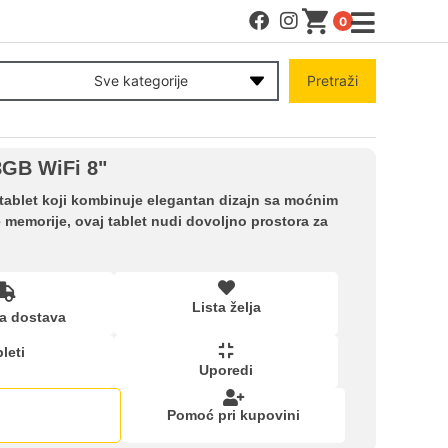
0
MENI
Sve kategorije
Pretraži
Račun
8GB WiFi 8"
Pomoć pri kupovini
n tablet koji kombinuje elegantan dizajn sa moćnim
memorije, ovaj tablet nudi dovoljno prostora za
Kupovina na rate
Lista želja
Lista želja
a dostava
leti
Uporedi
Upoređeni proizvodi
Pomoć pri kupovini