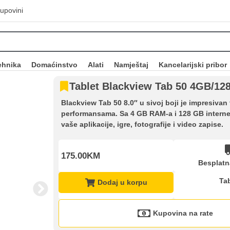
upovini
ehnika
Domaćinstvo
Alati
Namještaj
Kancelarijski pribor
Tablet Blackview Tab 50 4GB/12
Blackview Tab 50 8.0″ u sivoj boji je impresiva
performansama. Sa 4 GB RAM-a i 128 GB interne 
vaše aplikacije, igre, fotografije i video zapise.
175.00KM
Besplatn
Tab
Dodaj u korpu
Kupovina na rate