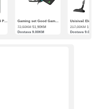
Xiaomi Redmi Note 14 Pro 8GB 256GB Crni
Gaming set Good Game Tastatura, Miš, Slušalice i podloga za miš
72,50
KM
51,90
KM
217,00
KM
169,00
KM
Dostava 9.00KM
Dostava 9.00KM