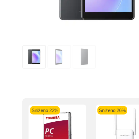
Kupovinu na r
Intesa Sanp
VISA Plati
ra
Sniženo 22%
Sniženo 26%