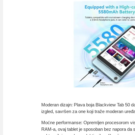
Moderan dizajn: Plava boja Blackview Tab 50 d
izgled, savršen za one koji traže moderan uređa
Moćne performanse: Opremljen procesorom vis
RAM-a, ovaj tablet je sposoban bez napora da s