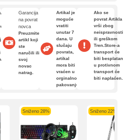
Zahtjev za reklamaciju
van
Garancija
Artikal je
Ako se
moguće
povrat Artikla
na povrat
Informacije o dostavi
vratiti
vrši zbog
re
novca
unutar 7
neispravnosti
Preuzmite
kartica ispod.
dana. U
ili greškom
ja,
artikl koji
slučaju
Tren.Store-a
O nama
ste
povrata,
transport će
i
naručili ili
artikal
biti besplatan
avan
svoj
mora biti
u protivnom
novac
Privatnost kupca
vraćen u
transport će
natrag.
orginalnom
biti naplaćen.
 banka VISA
Sparkasse banka
Raiffeisen banka VISA
NL
pakovanju.
do 24 rate
MasterCard
Magic Card do 36 rata
MasterC
Uvjeti i odredbe
Shop'n'Fun do 36 rata
Sniženo 28%
Sniženo 22%