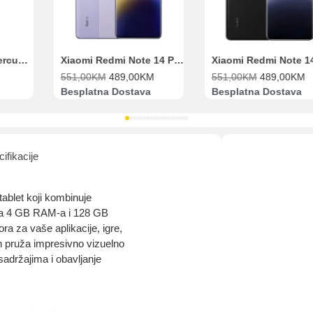
Range Extender Mercusys AX3000 ME80X Wi-Fi 6
Xiaomi Redmi Note 14 Pro 8GB 256GB Ljubičasti
551,00
KM
489,00
KM
551,00
KM
489,00
KM
Besplatna Dostava
Besplatna Dostava
ifikacije
tablet koji kombinuje
Sa 4 GB RAM-a i 128 GB
ora za vaše aplikacije, igre,
ran pruža impresivno vizuelno
sadržajima i obavljanje