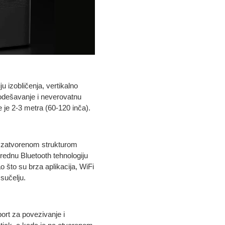
u izobličenja, vertikalno
podešavanje i neverovatnu
 je 2‑3 metra (60‑120 inča).
no zatvorenom strukturom
prednu Bluetooth tehnologiju
ao što su brza aplikacija, WiFi
sučelju.
port za povezivanje i