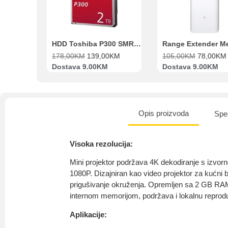
Beko Ugradbeni set N11 BBSE 123001 XD
HDD Toshiba P300 SMR 3.5″ 2TB SATA III
00
KM
178,00
KM
139,00
KM
105,00
KM
78,00
KM
va
Dostava 9.00KM
Dostava 9.00KM
Opis proizvoda
Spec
Visoka rezolucija:
Mini projektor podržava 4K dekodiranje s izvor
1080P. Dizajniran kao video projektor za kućni 
prigušivanje okruženja. Opremljen sa 2 GB RA
internom memorijom, podržava i lokalnu reprodu
Aplikacije: