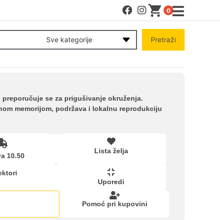
0
MENI
Sve kategorije
Pretraži
Račun
Pomoć pri kupovini
, preporučuje se za prigušivanje okruženja.
rnom memorijom, podržava i lokalnu reprodukciju
Kupovina na rate
Lista želja
Lista želja
a 10.50
ektori
Uporedi
Upoređeni proizvodi
Pomoć pri kupovini