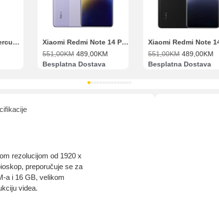
Bit će uračunati bankarski troškovi u iznosi od 3.5%
Range Extender Mercusys AX3000 ME80X Wi-Fi 6
Xiaomi Redmi Note 14 Pro 8GB 256GB Ljubičasti
551,00
KM
489,00
KM
551,00
KM
489,00
KM
Besplatna Dostava
Besplatna Dostava
ifikacije
nom rezolucijom od 1920 x
bioskop, preporučuje se za
M-a i 16 GB, velikom
kciju videa.