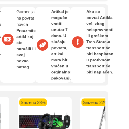
Zahtjev za reklamaciju
van
Garancija
Artikal je
Ako se
moguće
povrat Artikla
na povrat
Informacije o dostavi
vratiti
vrši zbog
e
novca
unutar 7
neispravnosti
Preuzmite
dana. U
ili greškom
a,
artikl koji
slučaju
Tren.Store-a
O nama
ste
povrata,
transport će
naručili ili
artikal
biti besplatan
van
svoj
kartica ispod.
mora biti
u protivnom
novac
Privatnost kupca
vraćen u
transport će
natrag.
orginalnom
biti naplaćen.
pakovanju.
Uvjeti i odredbe
 banka VISA
Sparkasse banka
Raiffeisen banka VISA
NL
do 24 rate
MasterCard
Magic Card do 36 rata
MasterC
Sniženo 28%
Sniženo 22%
Shop'n'Fun do 36 rata