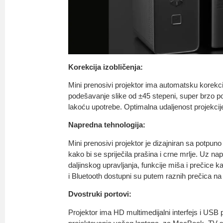
Korekcija izobličenja:
Mini prenosivi projektor ima automatsku korekcij
podešavanje slike od ±45 stepeni, super brzo 
lakoću upotrebe. Optimalna udaljenost projekcije
Napredna tehnologija:
Mini prenosivi projektor je dizajniran sa potpu
kako bi se spriječila prašina i crne mrlje. Uz na
daljinskog upravljanja, funkcije miša i prečice k
i Bluetooth dostupni su putem raznih prečica na 
Dvostruki portovi:
Projektor ima HD multimedijalni interfejs i USB 