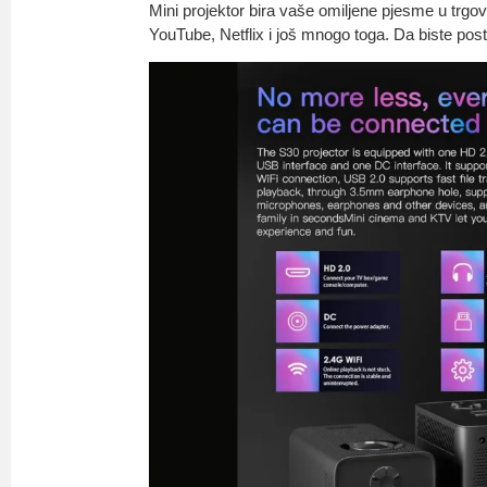
Mini projektor bira vaše omiljene pjesme u trgovin
YouTube, Netflix i još mnogo toga. Da biste pos