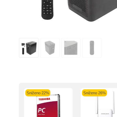
Kupovinu na r
Intesa Sanp
VISA Plati
Sniženo 22%
Sniženo 26%
ra