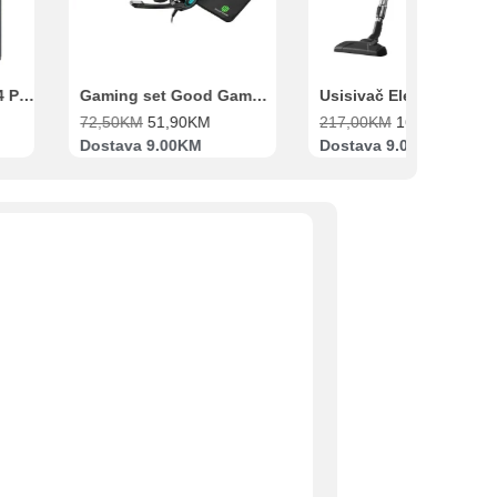
Xiaomi Redmi Note 14 Pro 8GB 256GB Crni
Gaming set Good Game Tastatura, Miš, Slušalice i podloga za miš
72,50
KM
51,90
KM
217,00
KM
169,00
KM
Dostava 9.00KM
Dostava 9.00KM