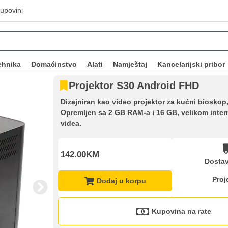
upovini
ehnika
Domaćinstvo
Alati
Namještaj
Kancelarijski pribor
Projektor S30 Android FHD
Dizajniran kao video projektor za kućni bioskop
Opremljen sa 2 GB RAM-a i 16 GB, velikom inte
videa.
142.00KM
Dostav
Proj
Dodaj u korpu
Kupovina na rate