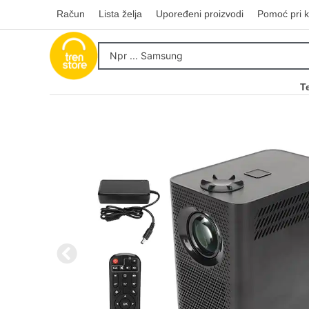
Račun
Lista želja
Upoređeni proizvodi
Pomoć pri k
T