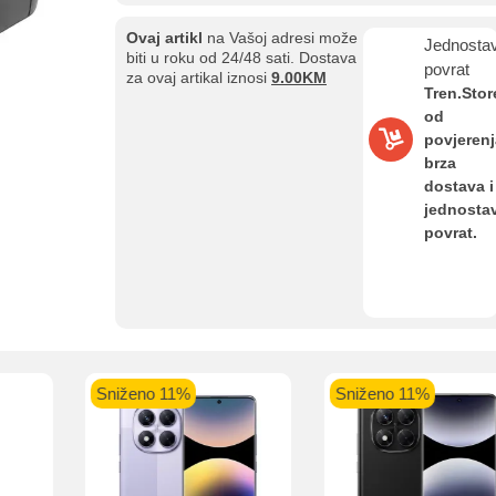
Ovaj artikl
na Vašoj adresi može
Jednosta
biti u roku od 24/48 sati. Dostava
povrat
za ovaj artikal iznosi
9.00KM
Tren.Stor
od
povjerenj
brza
Kupovina na rate
dostava i
Sve je lakše kad se podijeli!
jednosta
ate možete obaviti ukoliko posjedujete jednu od slikovito prikazanih 
povrat.
aolo banka
Intesa Sanpaolo banka
UniCredit banka
UniCredit
num do 12
VISA Inspire do 12 rata
MasterCard Obročna
Obročna 
Sniženo 11%
Sniženo 11%
ta
do 24 rate
Pomoć pri kupovini