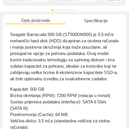
Opis proizvoda
Specifikacije
O nama
Seagate Barracuda 500 GB (ST500DM005) je 3.5-inčni
mehanički hard disk (HDD) dizajniran za osobna računala
i manja poslovna okruženja koja traže pouzdane, ali
pristupačne opcije za pohranu podataka. Ovaj model
Privatnost kupca
koristi tradicionalnu tehnologiju sa spinning diskom i ima
solidan kapacitet za pohranu, idealan za korisnike koji ne
zahtijevaju velike brzine ili ekstenzivne kapacitete SSD-a,
ali žele optimalnu izvedbu za svakodnevne zadatke.
Kapacitet: 500 GB
Uvjeti i odredbe
Brzina okretanja (RPM): 7200 RPM (rotacija u minuti)
Sustav prijenosa podataka (interface): SATA 6 Gb/s
(SATA III)
Predmemorija (Cache): 64 MB
Veličina diska: 3.5 inča (standardna veličina za stolna
računala)