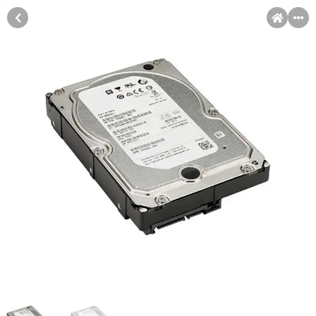
MENI
Račun
Pomoć pri kupovini
Kupovina na rate