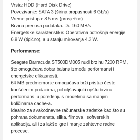
Vrsta: HDD (Hard Disk Drive)
Povezivanje: SATA 3 (širina propusnosti 6 Gb/s)
Vreme pristupa: 8.5 ms (prosječno)
Brzina prenosa podataka: Do 160 MB/s
Energetske karakteristike: Operativna potrošnja energije
6.8 W (tipično), a u stanju mirovanja 4.2 W.
Performanse:
Seagate Barracuda ST500DM005 nudi brzinu 7200 RPM,
što omogućava dobar balans između performansi i
energetske efikasnosti.
64 MB predmemorije omogućava brži pristup često
korišćenim podacima, poboljšavajući opštu brzinu
performansi u poređenju s modelima sa manjim
količinama cache-a.
Idealno za svakodnevne računarske zadatke kao što su
pohrana dokumenata, slika, filmova i softverskih
aplikacija, ali i za lakše igre i manje zahtevne radne
procese.