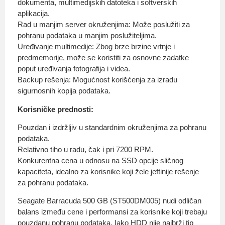
dokumenta, multimedijskih datoteka i softverskih
aplikacija.
Rad u manjim server okruženjima: Može poslužiti za
pohranu podataka u manjim poslužiteljima.
Uređivanje multimedije: Zbog brze brzine vrtnje i
predmemorije, može se koristiti za osnovne zadatke
poput uređivanja fotografija i videa.
Backup rešenja: Mogućnost korišćenja za izradu
sigurnosnih kopija podataka.
Korisničke prednosti:
Pouzdan i izdržljiv u standardnim okruženjima za pohranu
podataka.
Relativno tiho u radu, čak i pri 7200 RPM.
Konkurentna cena u odnosu na SSD opcije sličnog
kapaciteta, idealno za korisnike koji žele jeftinije rešenje
za pohranu podataka.
Seagate Barracuda 500 GB (ST500DM005) nudi odličan
balans između cene i performansi za korisnike koji trebaju
pouzdanu pohranu podataka. Iako HDD nije najbrži tip