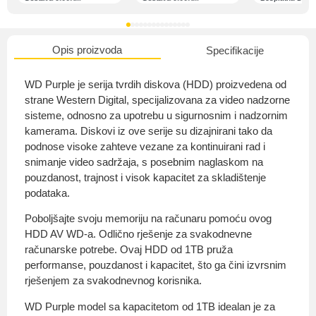
Opis proizvoda
Specifikacije
O nama
WD Purple je serija tvrdih diskova (HDD) proizvedena od
strane Western Digital, specijalizovana za video nadzorne
sisteme, odnosno za upotrebu u sigurnosnim i nadzornim
kamerama. Diskovi iz ove serije su dizajnirani tako da
Privatnost kupca
podnose visoke zahteve vezane za kontinuirani rad i
snimanje video sadržaja, s posebnim naglaskom na
pouzdanost, trajnost i visok kapacitet za skladištenje
podataka.
Poboljšajte svoju memoriju na računaru pomoću ovog
Uvjeti i odredbe
HDD AV WD-a. Odlično rješenje za svakodnevne
računarske potrebe. Ovaj HDD od 1TB pruža
performanse, pouzdanost i kapacitet, što ga čini izvrsnim
rješenjem za svakodnevnog korisnika.
WD Purple model sa kapacitetom od 1TB idealan je za