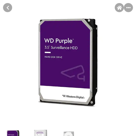
MENI
Račun
Pomoć pri kupovini
Kupovina na rate
Kupovina na rate
Sve je lakše kad se podijeli!
Kupovinu na rate možete obaviti ukoliko posjedujete jednu od
slikovito prikazanih kartica ispod.