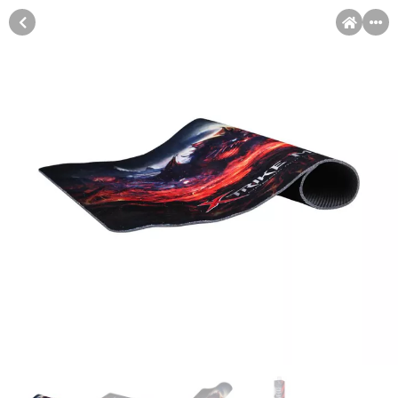
MENI
Račun
Pomoć pri kupovini
Kupovina na rate
Sve je lakše kad se podijeli!
Kupovinu na rate možete obaviti ukoliko posjedujete jednu od
Kupovina na rate
slikovito prikazanih kartica ispod.