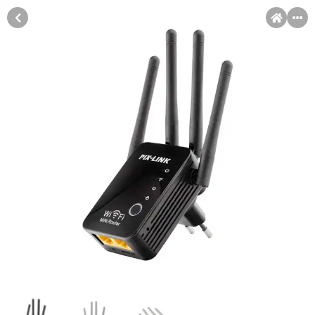
MENI
Račun
Pomoć pri kupovini
Kupovina na rate
Kupovina na rate