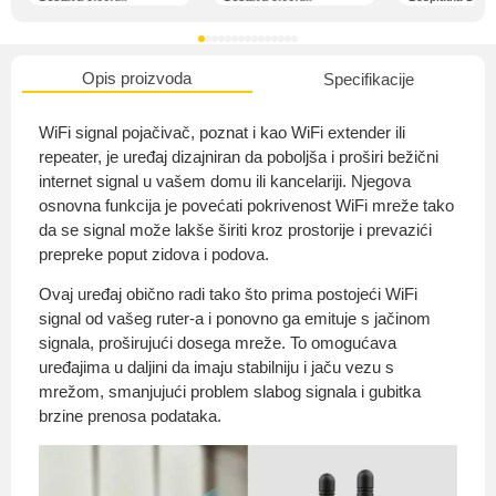
Opis proizvoda
Specifikacije
O nama
WiFi signal pojačivač, poznat i kao WiFi extender ili
repeater, je uređaj dizajniran da poboljša i proširi bežični
internet signal u vašem domu ili kancelariji. Njegova
osnovna funkcija je povećati pokrivenost WiFi mreže tako
Privatnost kupca
da se signal može lakše širiti kroz prostorije i prevazići
prepreke poput zidova i podova.
Ovaj uređaj obično radi tako što prima postojeći WiFi
signal od vašeg ruter-a i ponovno ga emituje s jačinom
signala, proširujući dosega mreže. To omogućava
Uvjeti i odredbe
uređajima u daljini da imaju stabilniju i jaču vezu s
mrežom, smanjujući problem slabog signala i gubitka
brzine prenosa podataka.