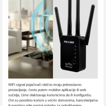
WiFi signal pojačivači obično imaju jednostavno
postavljanje, često putem mobilne aplikacije ili web
sučelja, čime olakšavaju korisnicima da ih konfigurišu.
Oni su posebno korisni u većim domovima, kancelarijama
ili mestima gdje postoji potreba za poboljšanjem